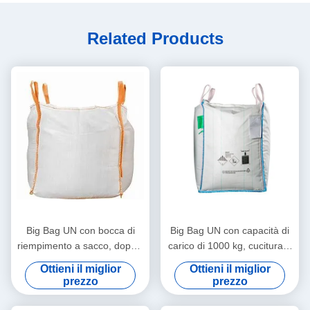
Related Products
Big Bag UN con bocca di
Big Bag UN con capacità di
riempimento a sacco, doppia
carico di 1000 kg, cucitura a
cucitura a catena e
doppia catena e colore del
Ottieni il miglior
Ottieni il miglior
protezione antistatica per
passante blu per una
prezzo
prezzo
imballaggi sfusi sicuri
movimentazione sicura dei
materiali