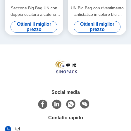
Saccone Big Bag UN con
UN Big Bag con rivestimento
doppia cucitura a catena,
antistatico in colore blu e
con deflettori e capacità di
capacità di carico di 1000 kg
Ottieni il miglior
Ottieni il miglior
1000 kg per il trasporto
per un trasporto sicuro
prezzo
prezzo
industriale di materiali sfusi
Social media
Contatto rapido
tel