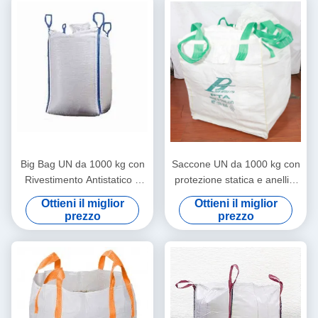
Big Bag UN da 1000 kg con
Saccone UN da 1000 kg con
Rivestimento Antistatico e
protezione statica e anelli a
Doppia Cucitura per
croce per il trasporto sicuro
Ottieni il miglior
Ottieni il miglior
Trasporto Sicuro per Carichi
di materiali pericolosi
prezzo
prezzo
Pesanti