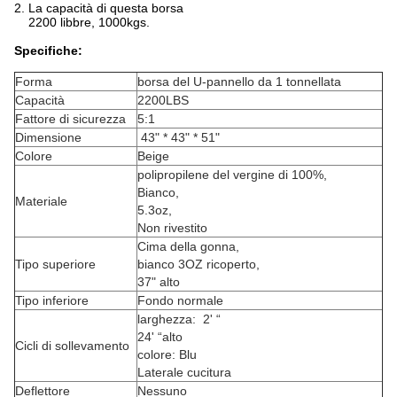
2. La capacità di questa borsa
2200 libbre, 1000kgs.
Specifiche:
Forma
borsa del U-pannello da 1 tonnellata
Capacità
2200LBS
Fattore di sicurezza
5:1
Dimensione
43" * 43" * 51"
Colore
Beige
polipropilene del vergine di 100%,
Bianco,
Materiale
5.3oz,
Non rivestito
Cima della gonna,
Tipo superiore
bianco 3OZ ricoperto,
37" alto
Tipo inferiore
Fondo normale
larghezza: 2' “
24' “alto
Cicli di sollevamento
colore: Blu
Laterale cucitura
Deflettore
Nessuno