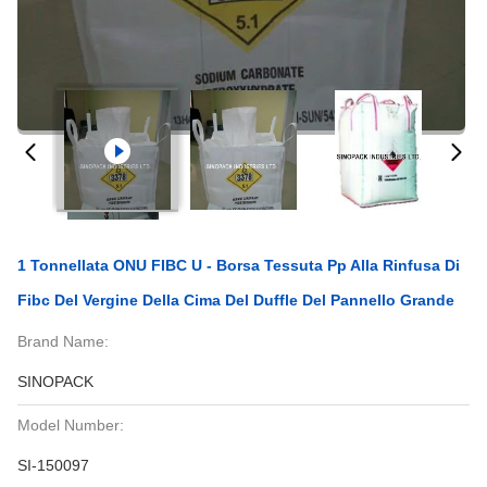
1 Tonnellata ONU FIBC U - Borsa Tessuta Pp Alla Rinfusa Di
Fibc Del Vergine Della Cima Del Duffle Del Pannello Grande
Brand Name:
SINOPACK
Model Number:
SI-150097