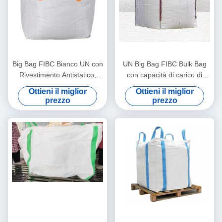
Big Bag FIBC Bianco UN con
UN Big Bag FIBC Bulk Bag
Rivestimento Antistatico,
con capacità di carico di
Capacità di Carico 1000kg e
1000 kg rivestimento
Ottieni il miglior
Ottieni il miglior
Anelli a Croce per Trasporto
antistatico e 4 anelli per il
prezzo
prezzo
Pesante
trasporto sicuro