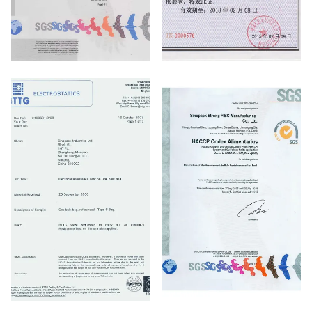
ISO9001
UN certificate
TYPE-C BAG(BTTG)
HACCP