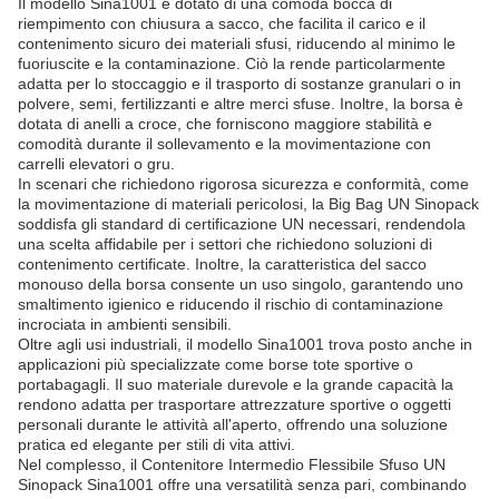
Il modello Sina1001 è dotato di una comoda bocca di
riempimento con chiusura a sacco, che facilita il carico e il
contenimento sicuro dei materiali sfusi, riducendo al minimo le
fuoriuscite e la contaminazione. Ciò la rende particolarmente
adatta per lo stoccaggio e il trasporto di sostanze granulari o in
polvere, semi, fertilizzanti e altre merci sfuse. Inoltre, la borsa è
dotata di anelli a croce, che forniscono maggiore stabilità e
comodità durante il sollevamento e la movimentazione con
carrelli elevatori o gru.
In scenari che richiedono rigorosa sicurezza e conformità, come
la movimentazione di materiali pericolosi, la Big Bag UN Sinopack
soddisfa gli standard di certificazione UN necessari, rendendola
una scelta affidabile per i settori che richiedono soluzioni di
contenimento certificate. Inoltre, la caratteristica del sacco
monouso della borsa consente un uso singolo, garantendo uno
smaltimento igienico e riducendo il rischio di contaminazione
incrociata in ambienti sensibili.
Oltre agli usi industriali, il modello Sina1001 trova posto anche in
applicazioni più specializzate come borse tote sportive o
portabagagli. Il suo materiale durevole e la grande capacità la
rendono adatta per trasportare attrezzature sportive o oggetti
personali durante le attività all'aperto, offrendo una soluzione
pratica ed elegante per stili di vita attivi.
Nel complesso, il Contenitore Intermedio Flessibile Sfuso UN
Sinopack Sina1001 offre una versatilità senza pari, combinando