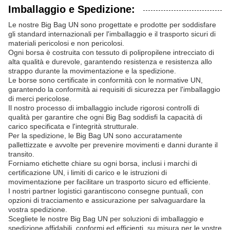
Imballaggio e Spedizione:
Le nostre Big Bag UN sono progettate e prodotte per soddisfare
gli standard internazionali per l'imballaggio e il trasporto sicuri di
materiali pericolosi e non pericolosi.
Ogni borsa è costruita con tessuto di polipropilene intrecciato di
alta qualità e durevole, garantendo resistenza e resistenza allo
strappo durante la movimentazione e la spedizione.
Le borse sono certificate in conformità con le normative UN,
garantendo la conformità ai requisiti di sicurezza per l'imballaggio
di merci pericolose.
Il nostro processo di imballaggio include rigorosi controlli di
qualità per garantire che ogni Big Bag soddisfi la capacità di
carico specificata e l'integrità strutturale.
Per la spedizione, le Big Bag UN sono accuratamente
pallettizzate e avvolte per prevenire movimenti e danni durante il
transito.
Forniamo etichette chiare su ogni borsa, inclusi i marchi di
certificazione UN, i limiti di carico e le istruzioni di
movimentazione per facilitare un trasporto sicuro ed efficiente.
I nostri partner logistici garantiscono consegne puntuali, con
opzioni di tracciamento e assicurazione per salvaguardare la
vostra spedizione.
Scegliete le nostre Big Bag UN per soluzioni di imballaggio e
spedizione affidabili, conformi ed efficienti, su misura per le vostre