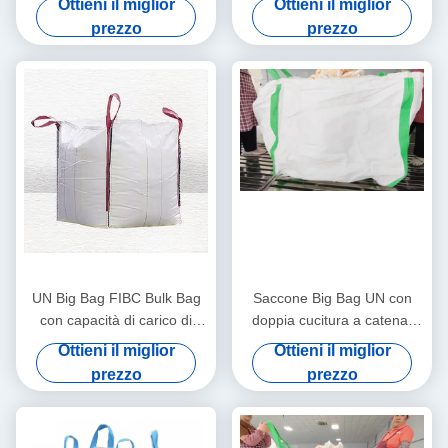
Ottieni il miglior
Ottieni il miglior
Trasporto Sicuro per Carichi
Anelli a Croce per Trasporto
prezzo
prezzo
Pesanti
Pesante
UN Big Bag FIBC Bulk Bag
Saccone Big Bag UN con
con capacità di carico di
doppia cucitura a catena,
1000 kg rivestimento
con deflettori e capacità di
Ottieni il miglior
Ottieni il miglior
antistatico e 4 anelli per il
1000 kg per il trasporto
prezzo
prezzo
trasporto sicuro
industriale di materiali sfusi