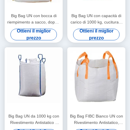
Big Bag UN con bocca di
Big Bag UN con capacità di
riempimento a sacco, doppia
carico di 1000 kg, cucitura a
cucitura a catena e
doppia catena e colore del
Ottieni il miglior
Ottieni il miglior
protezione antistatica per
passante blu per una
prezzo
prezzo
imballaggi sfusi sicuri
movimentazione sicura dei
materiali
Big Bag UN da 1000 kg con
Big Bag FIBC Bianco UN con
Rivestimento Antistatico e
Rivestimento Antistatico,
Doppia Cucitura per
Capacità di Carico 1000kg e