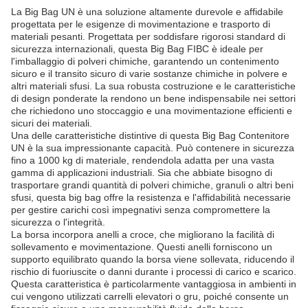
La Big Bag UN è una soluzione altamente durevole e affidabile
progettata per le esigenze di movimentazione e trasporto di
materiali pesanti. Progettata per soddisfare rigorosi standard di
sicurezza internazionali, questa Big Bag FIBC è ideale per
l'imballaggio di polveri chimiche, garantendo un contenimento
sicuro e il transito sicuro di varie sostanze chimiche in polvere e
altri materiali sfusi. La sua robusta costruzione e le caratteristiche
di design ponderate la rendono un bene indispensabile nei settori
che richiedono uno stoccaggio e una movimentazione efficienti e
sicuri dei materiali.
Una delle caratteristiche distintive di questa Big Bag Contenitore
UN è la sua impressionante capacità. Può contenere in sicurezza
fino a 1000 kg di materiale, rendendola adatta per una vasta
gamma di applicazioni industriali. Sia che abbiate bisogno di
trasportare grandi quantità di polveri chimiche, granuli o altri beni
sfusi, questa big bag offre la resistenza e l'affidabilità necessarie
per gestire carichi così impegnativi senza compromettere la
sicurezza o l'integrità.
La borsa incorpora anelli a croce, che migliorano la facilità di
sollevamento e movimentazione. Questi anelli forniscono un
supporto equilibrato quando la borsa viene sollevata, riducendo il
rischio di fuoriuscite o danni durante i processi di carico e scarico.
Questa caratteristica è particolarmente vantaggiosa in ambienti in
cui vengono utilizzati carrelli elevatori o gru, poiché consente un