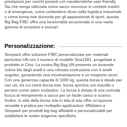
prestazioni per carichi pesanti con caratteristiche user-friendly.
Sia che venga utilizzata come sacco monouso in contesti medici
o di emergenza, come contenitore sfuso nella logistica industriale
o come borsa tote durevole per gli appassionati di sport, questa
Big Bag FIBC offre una funzionalità eccezionale in una vasta
gamma di occasioni e scenari.
Personalizzazione:
Sinopack offre soluzioni FIBC personalizzate per materiali
pericolosi UN con il numero di modello Sina1001, progettate e
prodotte in Cina. La nostra Big Bag UN presenta un durevole
colore blu degli anelli e una robusta costruzione con 4 anelli
angolari, garantendo una movimentazione e un trasporto sicuri.
Con una generosa capacità di 1000 kg, questa borsa è ideale per
vari usi, tra cui come borsa tote, borsa sportiva con tracolla o
persino come zaino scolastico. La borsa è dotata di una comoda
bocca di riempimento a sacco per un facile carico e scarico.
Inoltre, lo stile della borsa tote in tela di iuta offre un'opzione
versatile e pratica per molteplici applicazioni. Affidatevi a
Sinopack per prodotti big bag affidabili e personalizzabili per
soddisfare le vostre esigenze specifiche.