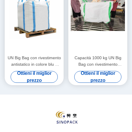
UN Big Bag con rivestimento
Capacità 1000 kg UN Big
antistatico in colore blu e
Bag con rivestimento
capacità di carico di 1000 kg
antistatico e cucitura a
Ottieni il miglior
Ottieni il miglior
per un trasporto sicuro
doppia catena per imballaggi
prezzo
prezzo
pesanti