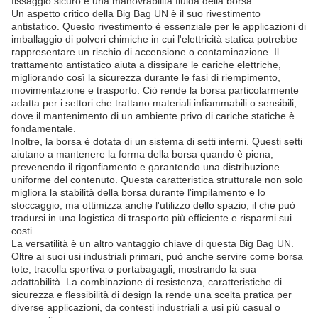
fissaggio sicuro e una manovrabilità fluida della borsa.
Un aspetto critico della Big Bag UN è il suo rivestimento
antistatico. Questo rivestimento è essenziale per le applicazioni di
imballaggio di polveri chimiche in cui l'elettricità statica potrebbe
rappresentare un rischio di accensione o contaminazione. Il
trattamento antistatico aiuta a dissipare le cariche elettriche,
migliorando così la sicurezza durante le fasi di riempimento,
movimentazione e trasporto. Ciò rende la borsa particolarmente
adatta per i settori che trattano materiali infiammabili o sensibili,
dove il mantenimento di un ambiente privo di cariche statiche è
fondamentale.
Inoltre, la borsa è dotata di un sistema di setti interni. Questi setti
aiutano a mantenere la forma della borsa quando è piena,
prevenendo il rigonfiamento e garantendo una distribuzione
uniforme del contenuto. Questa caratteristica strutturale non solo
migliora la stabilità della borsa durante l'impilamento e lo
stoccaggio, ma ottimizza anche l'utilizzo dello spazio, il che può
tradursi in una logistica di trasporto più efficiente e risparmi sui
costi.
La versatilità è un altro vantaggio chiave di questa Big Bag UN.
Oltre ai suoi usi industriali primari, può anche servire come borsa
tote, tracolla sportiva o portabagagli, mostrando la sua
adattabilità. La combinazione di resistenza, caratteristiche di
sicurezza e flessibilità di design la rende una scelta pratica per
diverse applicazioni, da contesti industriali a usi più casual o