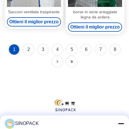
Sacconi ventilate traspirante
borse in serie arieggiate
legna da ardere
Ottieni il miglior prezzo
Ottieni il miglior prezzo
1
2
3
4
5
6
7
8
SINOPACK