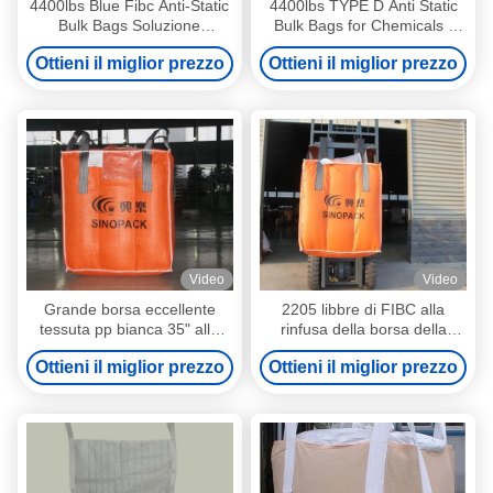
4400lbs Blue Fibc Anti-Static
4400lbs TYPE D Anti Static
Bulk Bags Soluzione
Bulk Bags for Chemicals -
durevole per l'imballaggio
Reliable and Durable
Ottieni il miglior prezzo
Ottieni il miglior prezzo
Solution
Video
Video
Grande borsa eccellente
2205 libbre di FIBC alla
tessuta pp bianca 35" alla
rinfusa della borsa della
rinfusa del sacco della borsa
borsa flessibile del
Ottieni il miglior prezzo
Ottieni il miglior prezzo
FIBC X 35" X 47"
contenitore di progettazione
tubolare innovatrice del
corpo