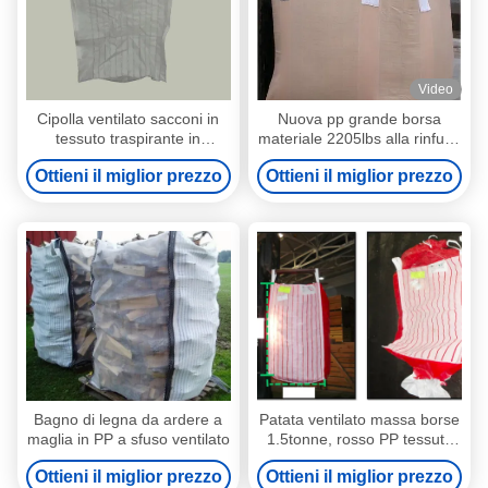
Video
Cipolla ventilato sacconi in
Nuova pp grande borsa
tessuto traspirante in
materiale 2205lbs alla rinfusa
polipropilene, Borse Jumbo
di tonnellata della borsa FIBC
Ottieni il miglior prezzo
Ottieni il miglior prezzo
dei prodotti chimici
Bagno di legna da ardere a
Patata ventilato massa borse
maglia in PP a sfuso ventilato
1.5tonne, rosso PP tessuto
traspirante sacconi Borse
Ottieni il miglior prezzo
Ottieni il miglior prezzo