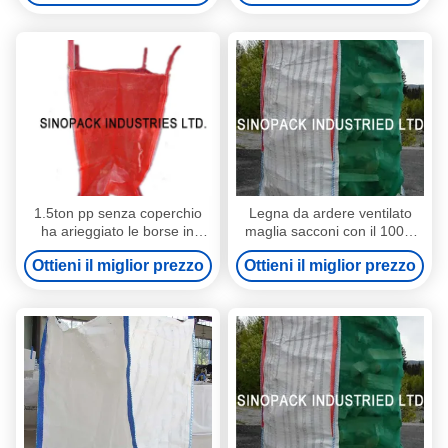
1.5ton pp senza coperchio
Legna da ardere ventilato
ha arieggiato le borse in
maglia sacconi con il 100%
serie per le verdure della
polipropilene vigin
Ottieni il miglior prezzo
Ottieni il miglior prezzo
patata dell'aglio della cipolla