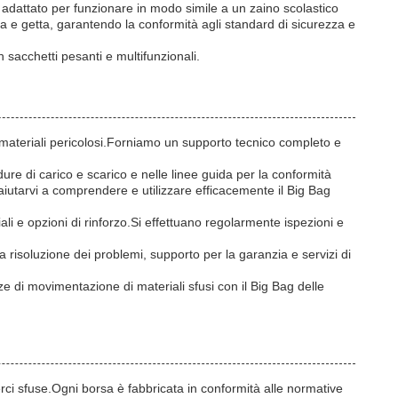
e adattato per funzionare in modo simile a un zaino scolastico
 e getta, garantendo la conformità agli standard di sicurezza e
n sacchetti pesanti e multifunzionali.
di materiali pericolosi.Forniamo un supporto tecnico completo e
dure di carico e scarico e nelle linee guida per la conformità
aiutarvi a comprendere e utilizzare efficacemente il Big Bag
i e opzioni di rinforzo.Si effettuano regolarmente ispezioni e
la risoluzione dei problemi, supporto per la garanzia e servizi di
ze di movimentazione di materiali sfusi con il Big Bag delle
merci sfuse.Ogni borsa è fabbricata in conformità alle normative