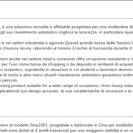
 una soluzione versatile e affidabile progettata per una moltitudine di
 suo rivestimento antistatico migliora la sicurezza, in particolare quand
le è nei settori industriale e agricolo.Questa grande borsa delle Nazioni
hiusura sicura, riducendo al minimo il rischio di fuoriuscita durante il 
ioni anche nel settore retail e consumer.offre un'opzione resistente e riu
per l'uso come borsa da shopping o da deposito in ambienti di acquisto 
scolastico, soprattutto in situazioni in cui studenti o lavoratori devono
e di riciclo.e altre merci sfuseIl rivestimento antistatico garantisce inol
 pericolo.
ssing product suitable for a wide range of occasions—from heavy indus
ationsIl suo design accurato, le sue caratteristiche di sicurezza e la 
ero di modello Sina1001, progettate e fabbricate in Cina per soddisfar
chetti sono dotati di 4 anelli trasversali per una maggiore stabilità e u