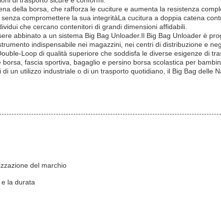
oni di trasporto sicure e conformi.
tena della borsa, che rafforza le cuciture e aumenta la resistenza com
 senza compromettere la sua integritàLa cucitura a doppia catena contri
vidui che cercano contenitori di grandi dimensioni affidabili.
essere abbinato a un sistema Big Bag Unloader.Il Big Bag Unloader è pro
rumento indispensabile nei magazzini, nei centri di distribuzione e negl
Double-Loop di qualità superiore che soddisfa le diverse esigenze di tr
e borsa, fascia sportiva, bagaglio e persino borsa scolastica per bambini
tti di un utilizzo industriale o di un trasporto quotidiano, il Big Bag dell
lizzazione del marchio
 e la durata