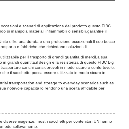
 occasioni e scenari di applicazione del prodotto.questo FIBC
o si manipola materiali infiammabili o sensibili.garantire il
 Unite offre una durata e una protezione eccezionali.Il suo becco
trasporto.e fabbriche che richiedono soluzioni di
tilizzabile per il trasporto di grandi quantità di merciLa sua
in grandi quantità.il design e la resistenza di questo FIBC Big
 trasportare carichi considerevoli in modo sicuro e confortevole.
tre che il sacchetto possa essere utilizzato in modo sicuro in
trial transportation and storage to everyday scenarios such as
sua notevole capacità lo rendono una scelta affidabile per
e diverse esigenze.I nostri sacchetti per contenitori UN hanno
n comodo sollevamento.