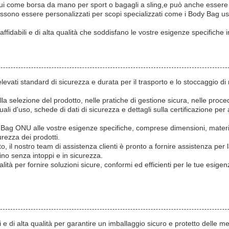
ra cui come borsa da mano per sport o bagagli a sling,e può anche esser
sono essere personalizzati per scopi specializzati come i Body Bag usa
affidabili e di alta qualità che soddisfano le vostre esigenze specifiche i
elevati standard di sicurezza e durata per il trasporto e lo stoccaggio 
lla selezione del prodotto, nelle pratiche di gestione sicura, nelle proce
 d'uso, schede di dati di sicurezza e dettagli sulla certificazione per 
 Bag ONU alle vostre esigenze specifiche, comprese dimensioni, material
urezza dei prodotti.
to, il nostro team di assistenza clienti è pronto a fornire assistenza per 
ino senza intoppi e in sicurezza.
tà per fornire soluzioni sicure, conformi ed efficienti per le tue esigen
i e di alta qualità per garantire un imballaggio sicuro e protetto delle 