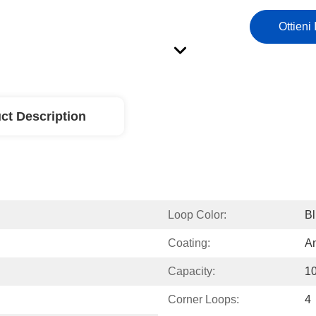
Ottieni 
ct Description
Loop Color:
B
Coating:
An
Capacity:
1
Corner Loops:
4