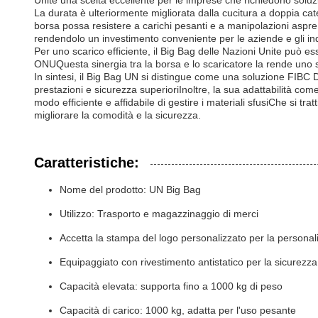
Unite una scelta eccellente per le imprese che richiedono soluzi
La durata è ulteriormente migliorata dalla cucitura a doppia ca
borsa possa resistere a carichi pesanti e a manipolazioni aspre
rendendolo un investimento conveniente per le aziende e gli indi
Per uno scarico efficiente, il Big Bag delle Nazioni Unite può 
ONUQuesta sinergia tra la borsa e lo scaricatore la rende uno st
In sintesi, il Big Bag UN si distingue come una soluzione FIBC 
prestazioni e sicurezza superioriInoltre, la sua adattabilità com
modo efficiente e affidabile di gestire i materiali sfusiChe si tra
migliorare la comodità e la sicurezza.
Caratteristiche:
Nome del prodotto: UN Big Bag
Utilizzo: Trasporto e magazzinaggio di merci
Accetta la stampa del logo personalizzato per la persona
Equipaggiato con rivestimento antistatico per la sicurezza
Capacità elevata: supporta fino a 1000 kg di peso
Capacità di carico: 1000 kg, adatta per l'uso pesante