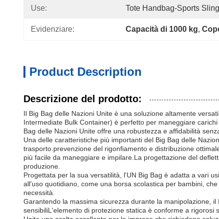
Use:
Tote Handbag-Sports Slin
Evidenziare:
Capacità di 1000 kg
, 
Cope
Product Description
Descrizione del prodotto:
Il Big Bag delle Nazioni Unite è una soluzione altamente versat
Intermediate Bulk Container) è perfetto per maneggiare carichi p
Bag delle Nazioni Unite offre una robustezza e affidabilità senza
Una delle caratteristiche più importanti del Big Bag delle Nazion
trasporto.prevenzione del rigonfiamento e distribuzione ottimal
più facile da maneggiare e impilare.La progettazione del defletto
produzione.
Progettata per la sua versatilità, l'UN Big Bag è adatta a vari 
all'uso quotidiano, come una borsa scolastica per bambini, che o
necessità.
Garantendo la massima sicurezza durante la manipolazione, il Bi
sensibiliL'elemento di protezione statica è conforme a rigorosi s