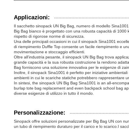
Applicazioni:
Il sacchetto sinopack UN Big Bag, numero di modello Sina1001, è
Big Bag bianco è progettato con una robusta capacità di 1000 kgIl
rispetto di rigorose norme di sicurezza.
Una delle principali occasioni in cui il sinopack Sina1001 eccel
di riempimento Duffle Top consente un facile riempimento e una c
movimentazione e stoccaggio efficienti.
Oltre all'industria pesante, il sinopack UN Big Bag trova applicaz
grande capacità e la sua robusta costruzione la rendono adatta 
Bag forniscono una soluzione innovativa per le esigenze di zaino 
Inoltre, il sinopack Sina1001 è perfetto per iniziative ambientali 
ambienti in cui le scariche statiche potrebbero rappresentare un
In sintesi, the sinopack UN Big Bag Sina1001 is an all-encompa
burlap tote bag replacement and even backpack school bag applic
diverse esigenze di utilizzo in tutto il mondo.
Personalizzazione:
Sinopack offre soluzioni personalizzate per Big Bag UN con num
un tubo di riempimento duraturo per il carico e lo scarico.I sac