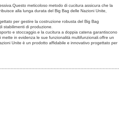
plessiva.Questo meticoloso metodo di cucitura assicura che la
buisce alla lunga durata del Big Bag delle Nazioni Unite,
gettato per gestire la costruzione robusta del Big Bag
i stabilimenti di produzione.
asporto e stoccaggio.e la cucitura a doppia catena garantiscono
 mette in evidenza le sue funzionalità multifunzionali.offre un
e Nazioni Unite è un prodotto affidabile e innovativo progettato per