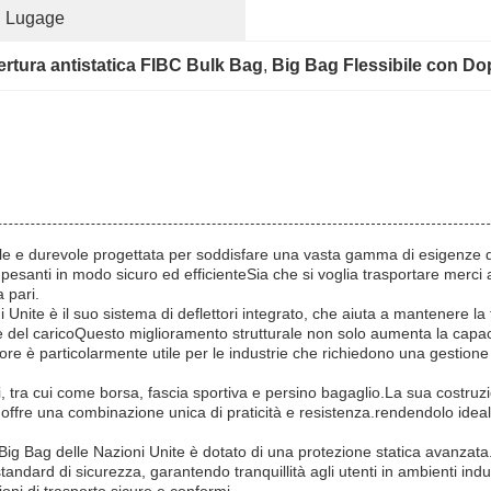
g Lugage
rtura antistatica FIBC Bulk Bag
, 
Big Bag Flessibile con Do
ile e durevole progettata per soddisfare una vasta gamma di esigenze d
esanti in modo sicuro ed efficienteSia che si voglia trasportare merci a
 pari.
i Unite è il suo sistema di deflettori integrato, che aiuta a mantenere la
e del caricoQuesto miglioramento strutturale non solo aumenta la capaci
re è particolarmente utile per le industrie che richiedono una gestione c
usi, tra cui come borsa, fascia sportiva e persino bagaglio.La sua costru
ffre una combinazione unica di praticità e resistenza.rendendolo ideale p
g Bag delle Nazioni Unite è dotato di una protezione statica avanzata.ch
tandard di sicurezza, garantendo tranquillità agli utenti in ambienti ind