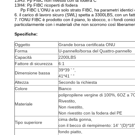
13H3: Pp FIBC non rivestiti con la fodera C
13H4: Pp FIBC ricoperti di fodera
Pp FIBC L'ONU a un solo strato FIBC, ha parametri identici 
6. il carico di lavoro sicuro (SWL) spetta a 3300LBS, con un fatt
7. l'ONU FIBC è prodotto con il piano, lo sbocco, o i fondi coni
particolarmente con i materiali che non scorrono così liberamen
Specifiche:
Oggetto
Grande borsa certificata ONU
Forma
U-pannello/borsa del Quattro-pannello
Capacità
2200LBS
Fattore di sicurezza
6:1
39*39 ' “,
Dimensione bassa
41*41 ' “
Altezza
Secondo la richiesta
Colore
Bianco
polipropilene vergine di 100%, 6OZ a 7
Rivestito,
Materiale
Non rivestito,
Non rivestito con la fodera del PE
cima della gonna,
Tipo superiore
con il becco di riempimento: 14' “(D)*18”
fondo piatto,