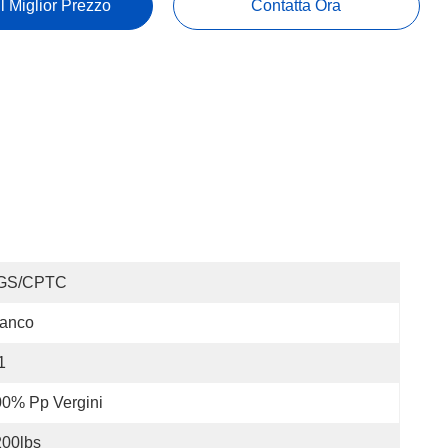
Il Miglior Prezzo
Contatta Ora
GS/CPTC
ianco
1
0% Pp Vergini
200lbs