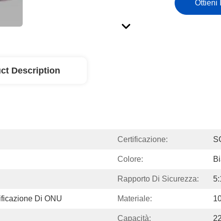
Ottieni 
ct Description
Certificazione:
S
Colore:
B
Rapporto Di Sicurezza:
5:
ificazione Di ONU
Materiale:
10
Capacità:
2