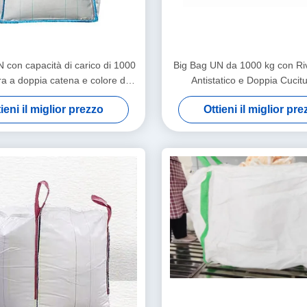
 con capacità di carico di 1000
Big Bag UN da 1000 kg con Ri
ra a doppia catena e colore del
Antistatico e Doppia Cucit
 blu per una movimentazione
Trasporto Sicuro per Carichi
ieni il miglior prezzo
Ottieni il miglior pr
sicura dei materiali