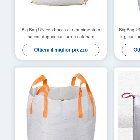
Big Bag UN con bocca di riempimento a
Big Bag UN
sacco, doppia cucitura a catena e
kg, cucitu
protezione antistatica per imballaggi sfusi
passante
Ottieni il miglior prezzo
Ott
sicuri