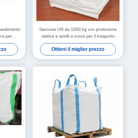
vestimento
Saccone UN da 1000 kg con protezione
ura per
statica e anelli a croce per il trasporto
 Pesanti
sicuro di materiali pericolosi
ezzo
Ottieni il miglior prezzo