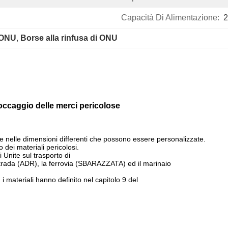
Capacità Di Alimentazione:
2
e ONU
, 
Borse alla rinfusa di ONU
occaggio delle merci pericolose
e e nelle dimensioni differenti che possono essere personalizzate.
o dei materiali pericolosi.
 Unite sul trasporto di
strada (ADR), la ferrovia (SBARAZZATA) ed il marinaio
 i materiali hanno definito nel capitolo 9 del