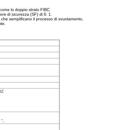
come lo doppio strato FIBC
ore di sicurezza (SF) di 6: 1.
ci che semplificano il processo di svuotamento,
te.
OZ
 “,