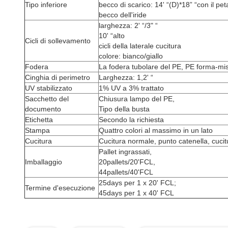
Tipo inferiore
becco di scarico: 14' “(D)*18” “con il petal
becco dell'iride
larghezza: 2' “/3" “
10' “alto
Cicli di sollevamento
cicli della laterale cucitura
colore: bianco/giallo
Fodera
La fodera tubolare del PE, PE forma-mi
Cinghia di perimetro
Larghezza: 1,2' “
UV stabilizzato
1% UV a 3% trattato
Sacchetto del
Chiusura lampo del PE,
documento
Tipo della busta
Etichetta
Secondo la richiesta
Stampa
Quattro colori al massimo in un lato
Cucitura
Cucitura normale, punto catenella, cucit
Pallet ingrassati,
Imballaggio
20pallets/20'FCL,
44pallets/40'FCL
25days per 1 x 20' FCL;
Termine d'esecuzione
45days per 1 x 40' FCL