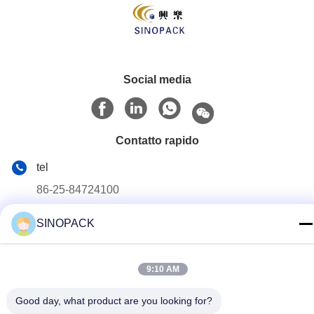
Social media
Contatto rapido
tel
86-25-84724100
E-mail
SINOPACK
yiyu@fibc.net.cn
Indirizzo
9:10 AM
Palazzo di RM.1607 Zhenghong, no. 38 Hongwu RD,
Good day, what product are you looking for?
Nanchino 210001, Cina