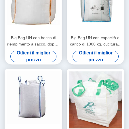
Big Bag UN con bocca di
Big Bag UN con capacità di
riempimento a sacco, doppia
carico di 1000 kg, cucitura a
cucitura a catena e
doppia catena e colore del
Ottieni il miglior
Ottieni il miglior
protezione antistatica per
passante blu per una
prezzo
prezzo
imballaggi sfusi sicuri
movimentazione sicura dei
materiali