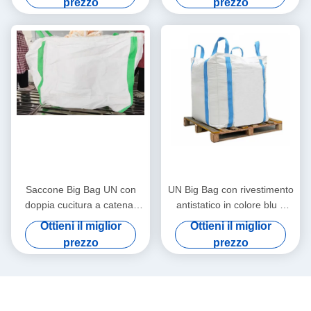
prezzo
prezzo
Pesante
trasporto sicuro
Saccone Big Bag UN con
UN Big Bag con rivestimento
doppia cucitura a catena,
antistatico in colore blu e
con deflettori e capacità di
capacità di carico di 1000 kg
Ottieni il miglior
Ottieni il miglior
1000 kg per il trasporto
per un trasporto sicuro
prezzo
prezzo
industriale di materiali sfusi