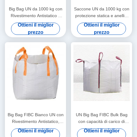
Big Bag UN da 1000 kg con
Saccone UN da 1000 kg con
Rivestimento Antistatico e
protezione statica e anelli a
Doppia Cucitura per
croce per il trasporto sicuro
Ottieni il miglior
Ottieni il miglior
Trasporto Sicuro per Carichi
di materiali pericolosi
prezzo
prezzo
Pesanti
Big Bag FIBC Bianco UN con
UN Big Bag FIBC Bulk Bag
Rivestimento Antistatico,
con capacità di carico di
Capacità di Carico 1000kg e
1000 kg rivestimento
Ottieni il miglior
Ottieni il miglior
Anelli a Croce per Trasporto
antistatico e 4 anelli per il