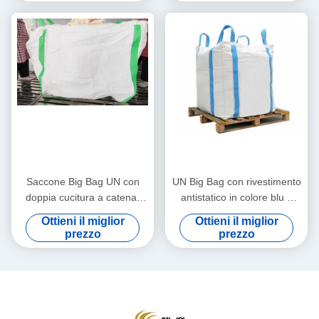
Saccone Big Bag UN con
UN Big Bag con rivestimento
doppia cucitura a catena,
antistatico in colore blu e
con deflettori e capacità di
capacità di carico di 1000 kg
Ottieni il miglior
Ottieni il miglior
1000 kg per il trasporto
per un trasporto sicuro
prezzo
prezzo
industriale di materiali sfusi