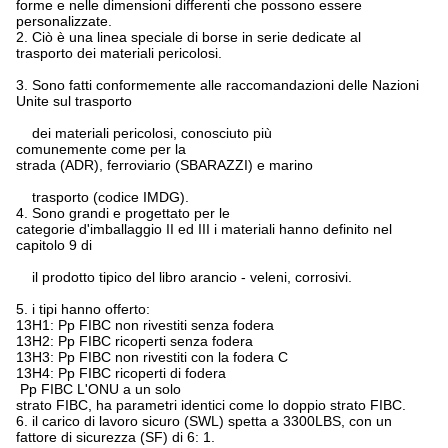
forme e nelle dimensioni differenti che possono essere
personalizzate.
2. Ciò è una linea speciale di borse in serie dedicate al
trasporto dei materiali pericolosi.
3. Sono fatti conformemente alle raccomandazioni delle Nazioni
Unite sul trasporto
dei materiali pericolosi, conosciuto più
comunemente come per la
strada (ADR), ferroviario (SBARAZZI) e marino
trasporto (codice IMDG).
4. Sono grandi e progettato per le
categorie d'imballaggio II ed III i materiali hanno definito nel
capitolo 9 di
il prodotto tipico del libro arancio - veleni, corrosivi.
5. i tipi hanno offerto:
13H1: Pp FIBC non rivestiti senza fodera
13H2: Pp FIBC ricoperti senza fodera
13H3: Pp FIBC non rivestiti con la fodera C
13H4: Pp FIBC ricoperti di fodera
Pp FIBC L'ONU a un solo
strato FIBC, ha parametri identici come lo doppio strato FIBC.
6. il carico di lavoro sicuro (SWL) spetta a 3300LBS, con un
fattore di sicurezza (SF) di 6: 1.