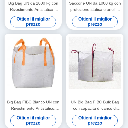
Big Bag UN da 1000 kg con
Saccone UN da 1000 kg con
Rivestimento Antistatico e
protezione statica e anelli a
Doppia Cucitura per
croce per il trasporto sicuro
Ottieni il miglior
Ottieni il miglior
Trasporto Sicuro per Carichi
di materiali pericolosi
prezzo
prezzo
Pesanti
Big Bag FIBC Bianco UN con
UN Big Bag FIBC Bulk Bag
Rivestimento Antistatico,
con capacità di carico di
Capacità di Carico 1000kg e
1000 kg rivestimento
Ottieni il miglior
Ottieni il miglior
Anelli a Croce per Trasporto
antistatico e 4 anelli per il
prezzo
prezzo
Pesante
trasporto sicuro