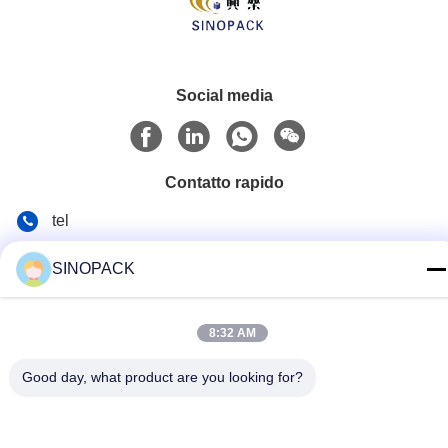
Social media
Contatto rapido
tel
86-25-84724100
SINOPACK
E-mail
yiyu@fibc.net.cn
8:32 AM
Indirizzo
Good day, what product are you looking for?
Palazzo di RM.1607 Zhenghong, no. 38 Hongwu RD,
Nanchino 210001, Cina