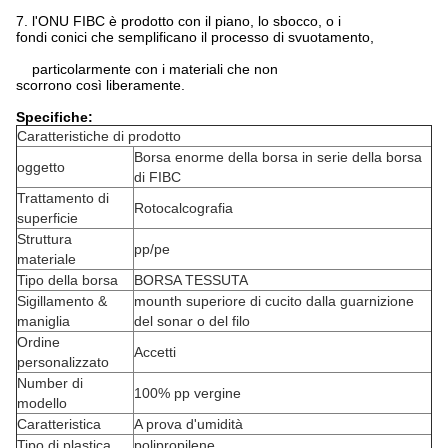
7. l'ONU FIBC è prodotto con il piano, lo sbocco, o i
fondi conici che semplificano il processo di svuotamento,
particolarmente con i materiali che non
scorrono così liberamente.
Specifiche:
Caratteristiche di prodotto
Borsa enorme della borsa in serie della borsa
oggetto
di FIBC
Trattamento di
Rotocalcografia
superficie
Struttura
pp/pe
materiale
Tipo della borsa
BORSA TESSUTA
Sigillamento &
mounth superiore di cucito dalla guarnizione
maniglia
del sonar o del filo
Ordine
Accetti
personalizzato
Number di
100% pp vergine
modello
Caratteristica
A prova d'umidità
Tipo di plastica
polipropilene