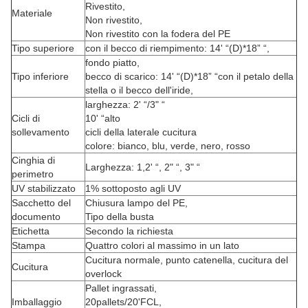
Rivestito,
Materiale
Non rivestito,
Non rivestito con la fodera del PE
Tipo superiore
con il becco di riempimento: 14' “(D)*18” “,
fondo piatto,
Tipo inferiore
becco di scarico: 14' “(D)*18” “con il petalo della
stella o il becco dell'iride,
larghezza: 2' “/3" “
Cicli di
10' “alto
sollevamento
cicli della laterale cucitura
colore: bianco, blu, verde, nero, rosso
Cinghia di
Larghezza: 1,2' “, 2" “, 3" “
perimetro
UV stabilizzato
1% sottoposto agli UV
Sacchetto del
Chiusura lampo del PE,
documento
Tipo della busta
Etichetta
Secondo la richiesta
Stampa
Quattro colori al massimo in un lato
Cucitura normale, punto catenella, cucitura del
Cucitura
overlock
Pallet ingrassati,
Imballaggio
20pallets/20'FCL,