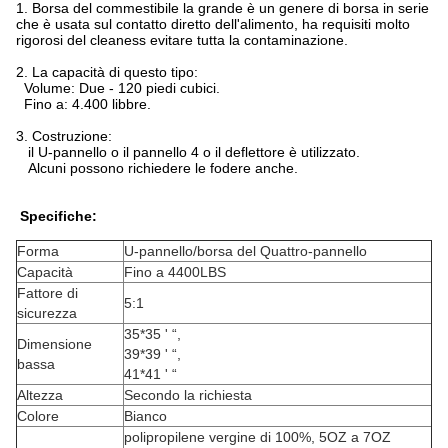
1. Borsa del commestibile la grande è un genere di borsa in serie
che è usata sul contatto diretto dell'alimento, ha requisiti molto
rigorosi del cleaness evitare tutta la contaminazione.
2. La capacità di questo tipo:
Volume: Due - 120 piedi cubici.
Fino a: 4.400 libbre.
3. Costruzione:
il U-pannello o il pannello 4 o il deflettore è utilizzato.
Alcuni possono richiedere le fodere anche.
Specifiche:
Forma
U-pannello/borsa del Quattro-pannello
Capacità
Fino a 4400LBS
Fattore di
5:1
sicurezza
35*35 ' “,
Dimensione
39*39 ' “,
bassa
41*41 ' “
Altezza
Secondo la richiesta
Colore
Bianco
polipropilene vergine di 100%, 5OZ a 7OZ