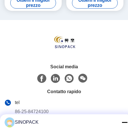
Ottieni il miglior
Ottieni il miglior
prezzo
prezzo
Social media
Contatto rapido
tel
86-25-84724100
SINOPACK
E-mail