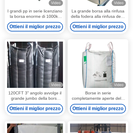
Video
Video
I grandi pp in serie licenziano
La grande borsa alla rinfusa
la borsa enorme di 1000kg
della fodera alla rinfusa della
FIBC per cemento
borsa del risparmiatore dello
Ottieni il miglior prezzo
Ottieni il miglior prezzo
spazio del deflettore ha usato
il polipropilene enorme della
borsa di FIBC
Video
Video
120CFT 3" angolo avvolge il
Borse in serie
grande jumbo della borsa
completamente aperte della
FIBC insacca non rivestito
cima 500KG pp di CPTC,
Ottieni il miglior prezzo
Ottieni il miglior prezzo
con la fodera del PE
borse enormi di Fibc