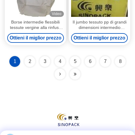
Video
Borse intermedie flessibili
Il jumbo tessuto pp di grandi
tessute vergine alla rinfusa
dimensioni intermedio
del jumbo di Fibc alla rinfusa
flessibile dei contenitori del
Ottieni il miglior prezzo
Ottieni il miglior prezzo
commestibile insacca FIBC
1
2
3
4
5
6
7
8