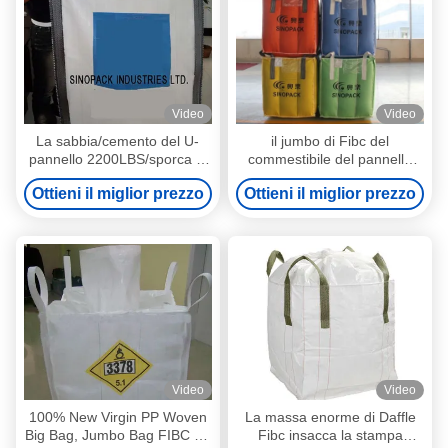
Video
Video
La sabbia/cemento del U-
il jumbo di Fibc del
pannello 2200LBS/sporca la
commestibile del pannello
borsa enorme di FIBC,
2860lbs 4 insacca il
Ottieni il miglior prezzo
Ottieni il miglior prezzo
fattore di sicurezza 5-1
polipropilene non rivestito
6OZ
Video
Video
100% New Virgin PP Woven
La massa enorme di Daffle
Big Bag, Jumbo Bag FIBC for
Fibc insacca la stampa