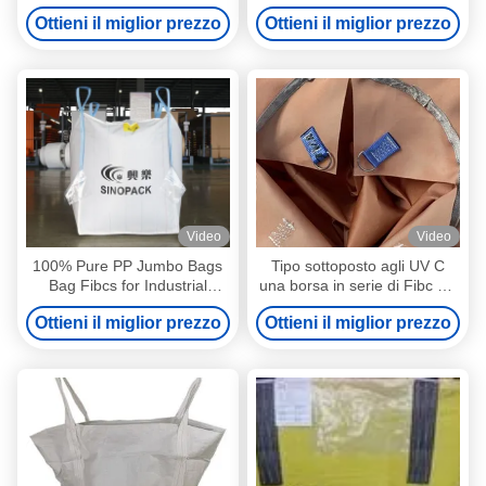
Cement, Lime, Salt, Iron Ore,
sottoposta agli UV di BOPP
Ottieni il miglior prezzo
Ottieni il miglior prezzo
Silica
Video
Video
100% Pure PP Jumbo Bags
Tipo sottoposto agli UV C
Bag Fibcs for Industrial
una borsa in serie di Fibc del
Transport Using
polipropilene di tonnellata
Ottieni il miglior prezzo
Ottieni il miglior prezzo