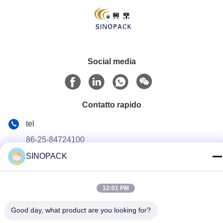
Social media
Contatto rapido
tel
86-25-84724100
SINOPACK
E-mail
yiyu@fibc.net.cn
12:01 PM
Indirizzo
Palazzo di RM.1607 Zhenghong, no. 38 Hongwu RD,
Good day, what product are you looking for?
Nanchino 210001, Cina