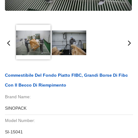
Commestibile Del Fondo Piatto FIBC, Grandi Borse Di Fibc
Con Il Becco Di Riempimento
Brand Name:
SINOPACK
Model Number:
SI-15041