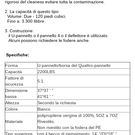
rigorosi del cleaness evitare tutta la contaminazione.
2. La capacità di questo tipo:
Volume: Due - 120 piedi cubici.
Fino a: 3.300 libbre.
3. Costruzione:
il U-pannello o il pannello 4 o il deflettore è utilizzato.
Alcuni possono richiedere le fodere anche.
Specifiche:
Forma
U-pannello/borsa del Quattro-pannello
Capacità
2200LBS
Fattore di
5:1
sicurezza
Dimensione
37*37 ' “
bassa
41*41 ' “
Altezza
Secondo la richiesta
Colore
Bianco
polipropilene vergine di 100%, 5OZ a 7OZ
Materiale
Rivestito,
Non rivestito con la fodera del PE
Tipo superiore
con il becco di riempimento: 14' “(D)*18” “,