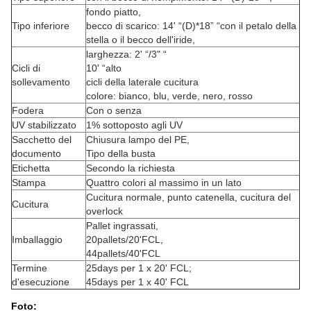
fondo piatto,
Tipo inferiore
becco di scarico: 14' “(D)*18” “con il petalo della
stella o il becco dell'iride,
larghezza: 2' “/3" “
Cicli di
10' “alto
sollevamento
cicli della laterale cucitura
colore: bianco, blu, verde, nero, rosso
Fodera
Con o senza
UV stabilizzato
1% sottoposto agli UV
Sacchetto del
Chiusura lampo del PE,
documento
Tipo della busta
Etichetta
Secondo la richiesta
Stampa
Quattro colori al massimo in un lato
Cucitura normale, punto catenella, cucitura del
Cucitura
overlock
Pallet ingrassati,
Imballaggio
20pallets/20'FCL,
44pallets/40'FCL
Termine
25days per 1 x 20' FCL;
d'esecuzione
45days per 1 x 40' FCL
Foto: