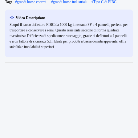
Tag:
#
grandi borse enormi
#
grandi borse industriali
#
Tipo C di FIBC
Video Description:
Scopri il sacco deflettore FIBC da 1000 kg in tessuto PP a 4 pannelli, perfetto per
trasportare e conservare i semi. Questo resistente saccone di forma quadrata
massimizza l'efficienza di spedizione e stoccaggio, grazie ai deflettori a 4 pannelli
e a un fattore di sicurezza 5:1. Ideale per prodotti a bassa densità apparente, offre
stabilità e impilabilità superiori.