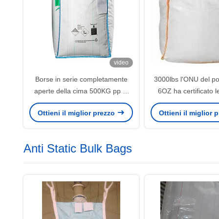
video
Borse in serie completamente
3000lbs l'ONU del po
aperte della cima 500KG pp di
6OZ ha certificato l
CPTC, borse enormi di Fibc
serie per I
Ottieni il miglior prezzo
Ottieni il miglior
Anti Static Bulk Bags