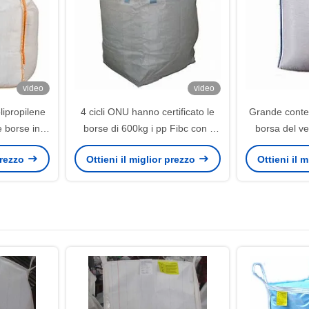
video
video
lipropilene
4 cicli ONU hanno certificato le
Grande conten
e borse in
borse di 600kg i pp Fibc con i
borsa del v
MDG
fondi piatti
ASTM G154
 prezzo
Ottieni il miglior prezzo
Ottieni il 
merci