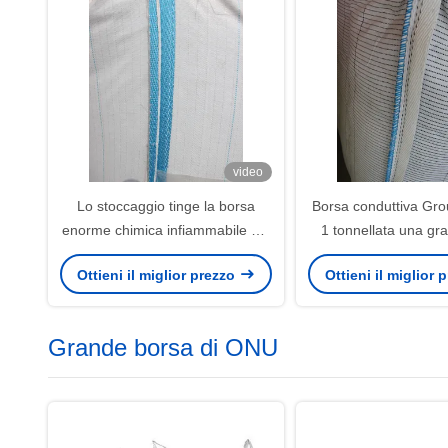
video
Lo stoccaggio tinge la borsa
Borsa conduttiva Gr
enorme chimica infiammabile dei
1 tonnellata una gra
prodotti FIBC conduttiva
tessuto antistatico dei
Ottieni il miglior prezzo
Ottieni il miglior
di sicurezza 
Grande borsa di ONU