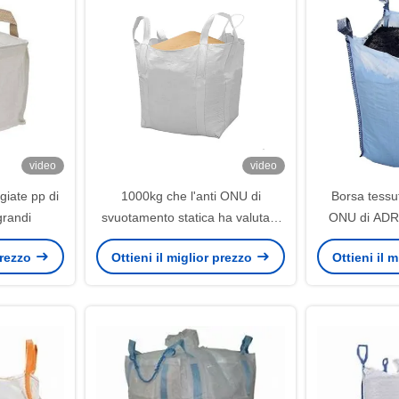
video
video
giate pp di
1000kg che l'anti ONU di
Borsa tessu
grandi
svuotamento statica ha valutato
ONU di ADR 
le borse in serie ha
Fibc del pan
 prezzo
Ottieni il miglior prezzo
Ottieni il 
personalizzato inferiore