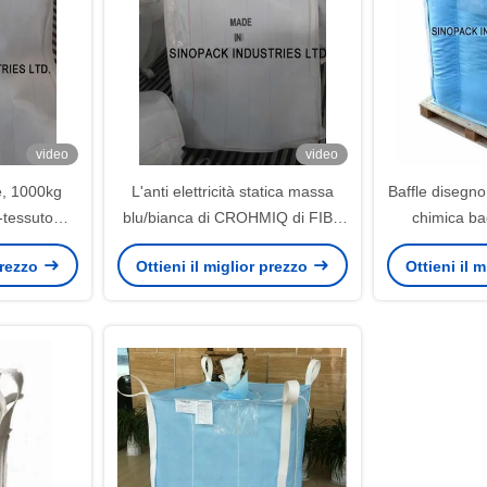
video
video
e, 1000kg
L'anti elettricità statica massa
Baffle disegno
i-tessuto
blu/bianca di CROHMIQ di FIBC
chimica bag
MIQ
da 1 tonnellata insacca che
sacconi 
 prezzo
Ottieni il miglior prezzo
Ottieni il 
tende a dissipare senza
imperme
collegare