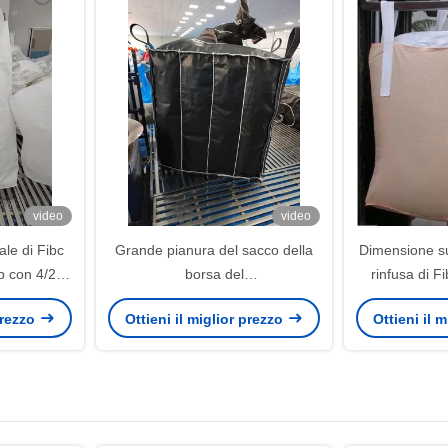
video
video
ale di Fibc
Grande pianura del sacco della
Dimensione su
p con 4/2/1
borsa del
rinfusa di Fi
cati di
polipropilene/scarico/colore
 prezzo
Ottieni il miglior prezzo
Ottieni il 
to
verde del becco