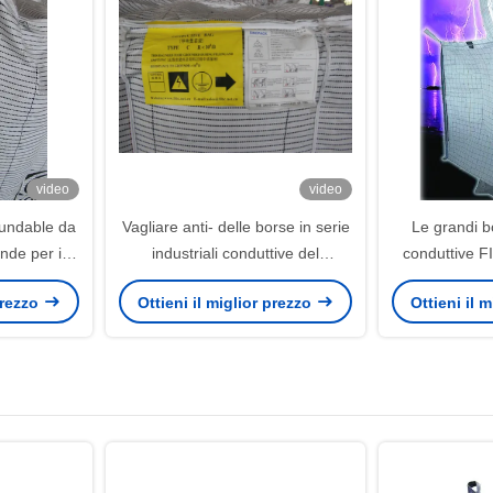
video
video
oundable da
Vagliare anti- delle borse in serie
Le grandi 
nde per il
industriali conduttive del
conduttive FI
 pp, fattore
deflettore per le merci
chimico delle 
 prezzo
Ottieni il miglior prezzo
Ottieni il 
5-1
infiammabili
le merci