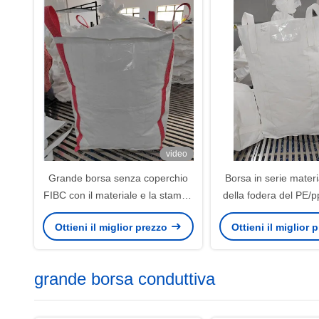
video
Grande borsa senza coperchio
Borsa in serie materi
FIBC con il materiale e la stampa
della fodera del PE/p
della fodera del PE/pp
dei cicli e certifi
Ottieni il miglior prezzo
Ottieni il miglior
sollevamen
grande borsa conduttiva