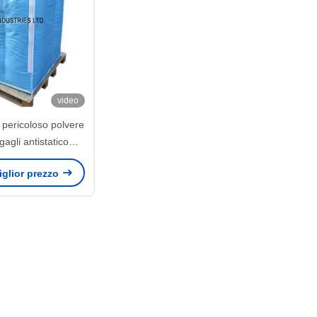
video
 pericoloso polvere
agli antistatico
con setacciare
miglior prezzo
abilizzazione