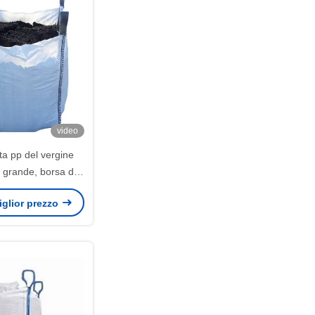
video
ta pp del vergine
grande, borsa di
nello di U grande
miglior prezzo