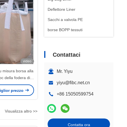
Deflettore Liner
Sacchi a valvola PE
borse BOPP tessuti
Contattaci
video
 misura borsa alla
Mr. Yiyu
bc della fodera di
yiyu@fibc.net.cn
PE/PP
miglior prezzo
+86 15050599754
Visualizza altro >>
Contatta ora