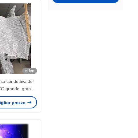
video
rsa conduttiva del
KG grande, grande
e del polipropilene
miglior prezzo
ianco