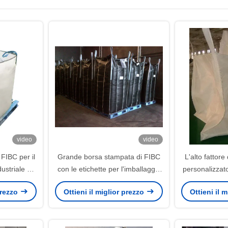
video
video
FIBC per il
Grande borsa stampata di FIBC
L'alto fattore
ustriale di
con le etichette per l'imballaggio
personalizzat
alla rinfusa
UV dell
 prezzo
Ottieni il miglior prezzo
Ottieni il 