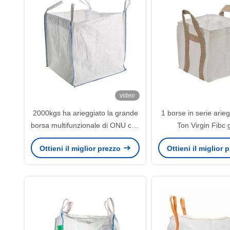
video
2000kgs ha arieggiato la grande
1 borse in serie arieg
borsa multifunzionale di ONU con
Ton Virgin Fibc 
la stampa
Ottieni il miglior prezzo
Ottieni il miglior