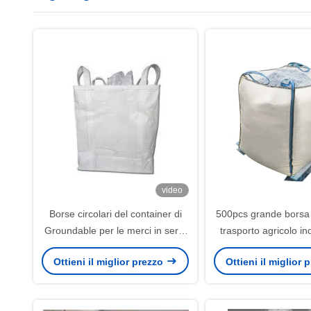
video
Borse circolari del container di
500pcs grande borsa 
Groundable per le merci in serie
trasporto agricolo ind
stoccaggio e trasporto
stoccaggio
Ottieni il miglior prezzo
Ottieni il miglior