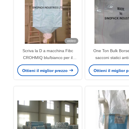
video
Scriva la D a macchina Fibc
One Ton Bulk Bors
CROHMIQ blu/bianco per il
sacconi statici ant
trasporto chimico della polvere
DELLA CROH
Ottieni il miglior prezzo
Ottieni il miglior