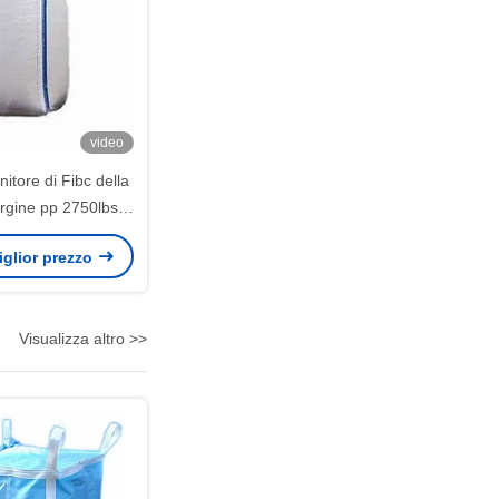
video
itore di Fibc della
ergine pp 2750lbs
-00 ONU per le
miglior prezzo
 pericolose
Visualizza altro >>