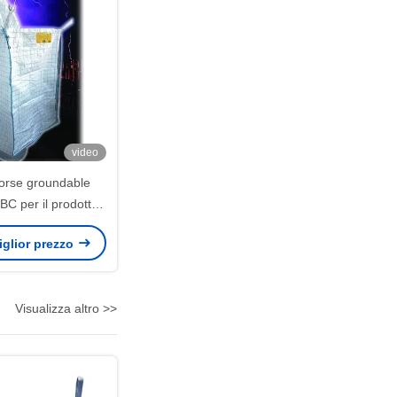
video
borse groundable
BC per il prodotto
tinture spolverizza
miglior prezzo
 infiammabili
Visualizza altro >>