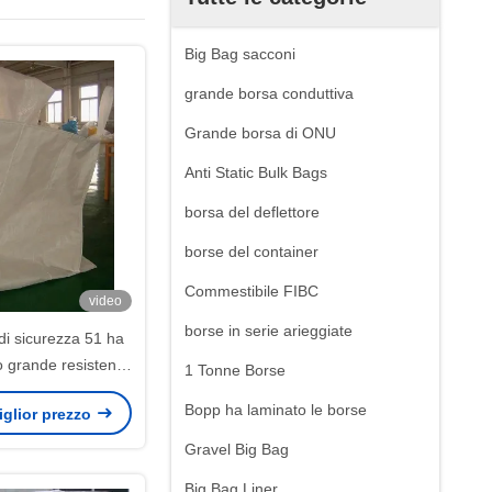
Big Bag sacconi
grande borsa conduttiva
Grande borsa di ONU
Anti Static Bulk Bags
borsa del deflettore
borse del container
Commestibile FIBC
video
borse in serie arieggiate
 di sicurezza 51 ha
o grande resistente
1 Tonne Borse
a borsa FIBC
Bopp ha laminato le borse
miglior prezzo
Gravel Big Bag
Big Bag Liner