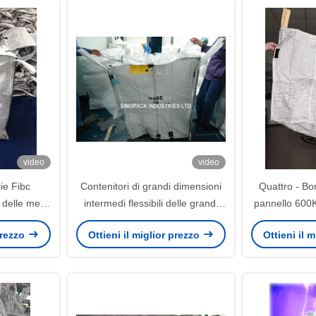
video
video
ie Fibc
Contenitori di grandi dimensioni
Quattro - Bo
 delle merci
intermedi flessibili delle grandi
pannello 600
pannello
borse conduttive di Groundable
borsa in seri
 prezzo
Ottieni il miglior prezzo
Ottieni il 
del polipropilene
b