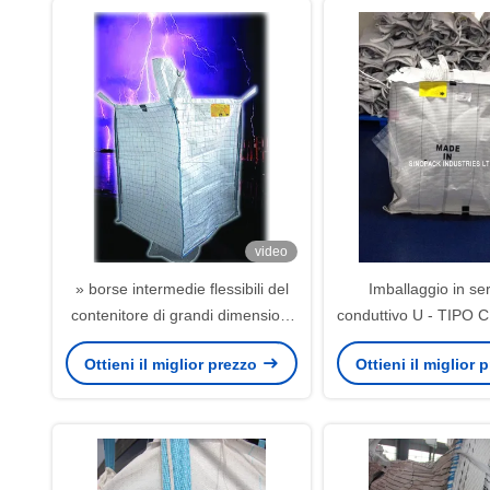
video
» borse intermedie flessibili del
Imballaggio in ser
contenitore di grandi dimensioni
conduttivo U - TIPO C
del fibc di 800KG 38X38
infiammabili del 
Ottieni il miglior prezzo
Ottieni il miglior