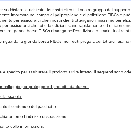
 soddisfare le richieste dei nostri clienti. Il nostro gruppo del supporto 
e informato nel campo di polipropilene e di polietilene FIBCs e può fo
ramento per assicurarci che i nostri clienti ottengano il massimo beneficio
o per assicurarci che tutte le edizioni siano rapidamente ed efficienteme
 la vostra grande borsa FIBCs rimanga nell'condizione ottimale. Inoltre o
o riguarda la grande borsa FIBCs, non esiti prego a contattarci. Siamo s
 spedito per assicurare il prodotto arriva intatto. Il seguenti sono 
imballaggio per proteggere il prodotto da danno.
ella scatola.
ente il contenuto del pacchetto.
hiaramente l'indirizzo di spedizione.
mento delle informazioni.