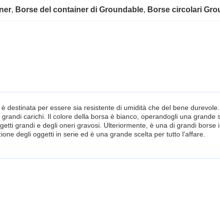
iner
, 
Borse del container di Groundable
, 
Borse circolari Gro
 è destinata per essere sia resistente di umidità che del bene durevole.
grandi carichi. Il colore della borsa è bianco, operandogli una grande sc
ggetti grandi e degli oneri gravosi. Ulteriormente, è una di grandi bors
one degli oggetti in serie ed è una grande scelta per tutto l'affare.