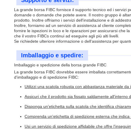
Supporto e servizi:
La grande borsa FIBC fornisce il supporto tecnico ed i servizi per
domande o domande che potete avere. Il nostro gruppo è altament
prodotto. Inoltre offriamo i servizi dell'installazione e di addest
Inoltre, forniamo ad un servizio di assistenza al cliente complet
fornire le ispezioni in loco e le riparazioni per assicurarsi che
che il vostro FIBCs continui ad eseguire agli più alti livelli.
Se richiedete ulteriore informazione o dell'assistenza per quant
Imballaggio e spedire:
Imballaggio e spedizione della borsa grande FIBC
La grande borsa FIBC dovrebbe essere imballata correttamente e
d'imballaggio e di spedizione FIBC:
Utilizzi una scatola robusta con abbastanza materiale da 
Assicuri che il prodotto sia fissato saldamente all'interno d
Disponga un'etichetta sulla scatola che identifica chiaram
Comprenda un'etichetta di spedizione esterna che indica c
Usi un servizio di spedizione affidabile che offre l'insegui