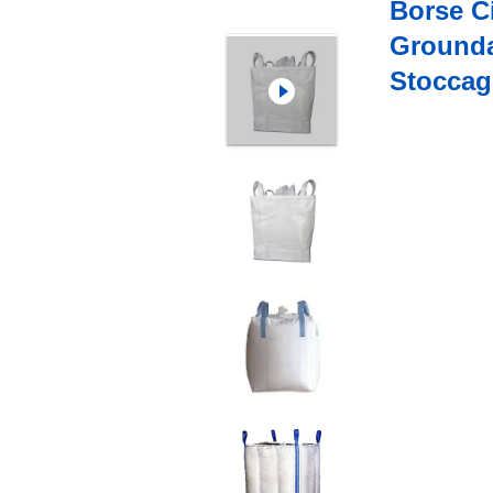
Borse Ci
Grounda
Stoccag