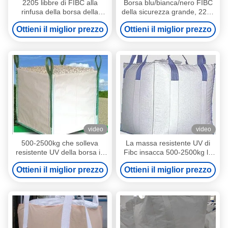
2205 libbre di FIBC alla
Borsa blu/bianca/nero FIBC
rinfusa della borsa della
della sicurezza grande, 2200
borsa flessibile del
libbre sottoposte agli UV alla
Ottieni il miglior prezzo
Ottieni il miglior prezzo
contenitore di progettazione
rinfusa di Fibc insacca
tubolare innovatrice del
corpo
video
video
500-2500kg che solleva
La massa resistente UV di
resistente UV della borsa in
Fibc insacca 500-2500kg la
serie di Fibc di capacità
capacità di sollevamento
Ottieni il miglior prezzo
Ottieni il miglior prezzo
ricoperto di fodera di PE/PP
MOQ 500pcs