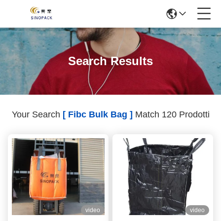
Search Results
Your Search
[ Fibc Bulk Bag ]
Match 120 Prodotti
video
video