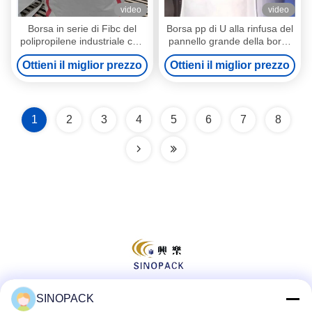
video
video
Borsa in serie di Fibc del
Borsa pp di U alla rinfusa del
polipropilene industriale con
pannello grande della borsa
la fodera & la stampa
FIBC della borsa industriale
Ottieni il miglior prezzo
Ottieni il miglior prezzo
alla rinfusa con i cicli
d'angolo trasversali
1
2
3
4
5
6
7
8
SINOPACK