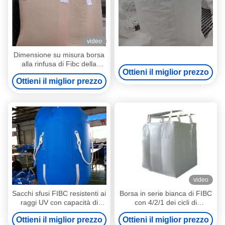
video
Dimensione su misura borsa
alla rinfusa di Fibc della
Ottieni il miglior prezzo
fodera di PE/PP
Ottieni il miglior prezzo
video
Sacchi sfusi FIBC resistenti ai
Borsa in serie bianca di FIBC
raggi UV con capacità di
con 4/2/1 dei cicli di
sollevamento da 500 a 2500
sollevamento
Ottieni il miglior prezzo
Ottieni il miglior prezzo
kg realizzati in polipropilene