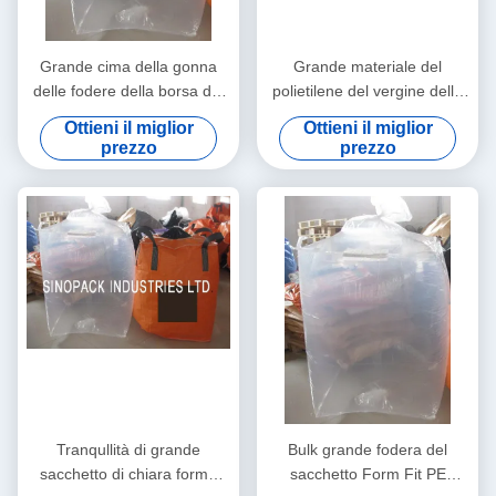
Grande cima della gonna
Grande materiale del
delle fodere della borsa del
polietilene del vergine della
PE adatto durevole della
fodera 100% della borsa del
Ottieni il miglior
Ottieni il miglior
forma con il tipo superiore di
PE tubolare, in bianco o
prezzo
prezzo
riempimento del becco
stampato
Tranqullità di grande
Bulk grande fodera del
sacchetto di chiara forma
sacchetto Form Fit PE