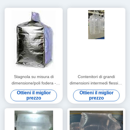
Stagnola su misura di
Contenitori di grandi
dimensione/poli fodera -
dimensioni intermedi flessibili
borsa in cima in serie
di colore naturale con LDPE,
Ottieni il miglior
Ottieni il miglior
inserita, forma adatta della
materiale dell'HDPE
prezzo
prezzo
forma