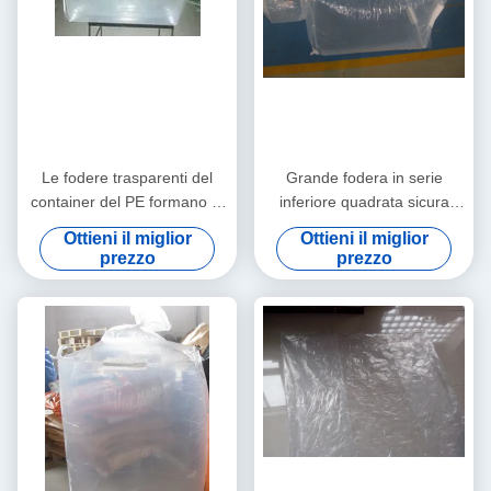
Le fodere trasparenti del
Grande fodera in serie
container del PE formano la
inferiore quadrata sicura
fodera adatta, il caricamento
della metropolitana della
Ottieni il miglior
Ottieni il miglior
1000kgs
fodera della borsa per la
prezzo
prezzo
borsa esterna dei pp FIBC