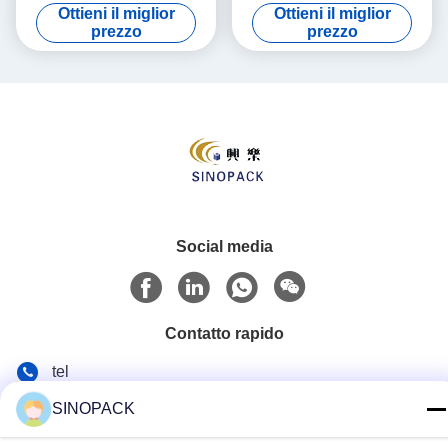
adatta PE Bulk Fibc per
allegata al polipropilene
Ottieni il miglior
Ottieni il miglior
carboni / polvere fine
esterno Jumbo Borse
prezzo
prezzo
Social media
Contatto rapido
tel
86-25-84724100
SINOPACK
E-mail