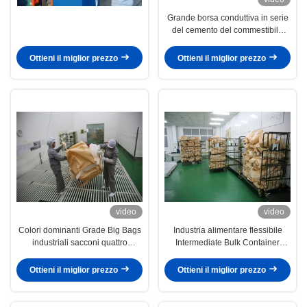
Grande borsa conduttiva in serie
del cemento del commestibile
FIBC dell'angolo enorme
dell'incrocio
Ottieni il miglior prezzo
Ottieni il miglior prezzo
video
video
Colori dominanti Grade Big Bags
Industria alimentare flessibile
industriali sacconi quattro
Intermediate Bulk Container
pannelli per il riso / farina
Tonne sacchi di polipropilene
Ottieni il miglior prezzo
Ottieni il miglior prezzo