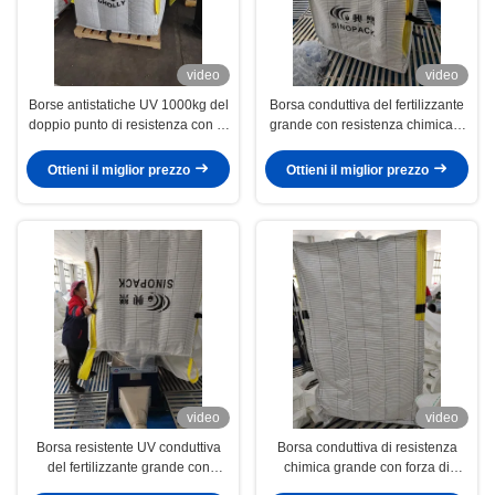
video
video
Borse antistatiche UV 1000kg del
Borsa conduttiva del fertilizzante
doppio punto di resistenza con di
grande con resistenza chimica e
meno che decadimento di
resistenza all'acqua
elettricità statica 0.5s
Ottieni il miglior prezzo
Ottieni il miglior prezzo
video
video
Borsa resistente UV conduttiva
Borsa conduttiva di resistenza
del fertilizzante grande con
chimica grande con forza di
resistenza all'abrasione
sigillatura su misura di