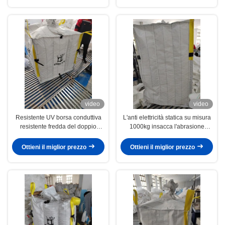
video
video
Resistente UV borsa conduttiva
L'anti elettricità statica su misura
resistente fredda del doppio
1000kg insacca l'abrasione
punto della grande
resistente più di meno del
decadimento di elettricità statica
Ottieni il miglior prezzo
Ottieni il miglior prezzo
0.5S