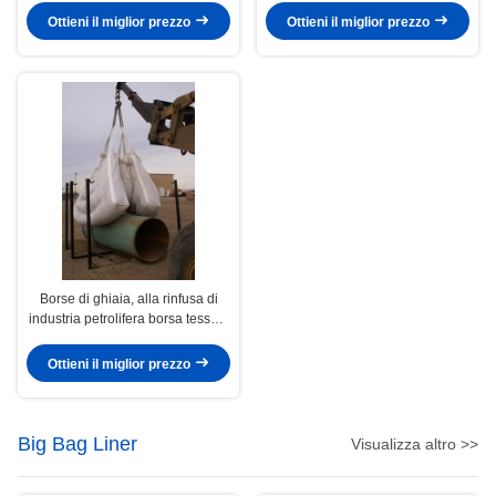
Ton
costruttore
Ottieni il miglior prezzo
Ottieni il miglior prezzo
Borse di ghiaia, alla rinfusa di
industria petrolifera borsa tessuta
pp 12" a 48"
Ottieni il miglior prezzo
Big Bag Liner
Visualizza altro >>