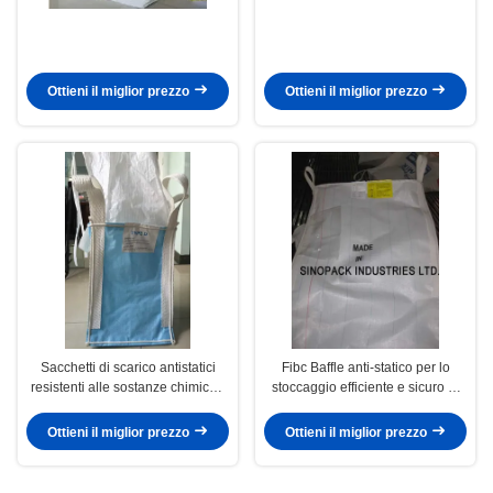
Ottieni il miglior prezzo
Ottieni il miglior prezzo
Sacchetti di scarico antistatici
Fibc Baffle anti-statico per lo
resistenti alle sostanze chimiche
stoccaggio efficiente e sicuro di
con disegno a sfondo per una
merci sensibili
capacità di 1000 kg
Ottieni il miglior prezzo
Ottieni il miglior prezzo