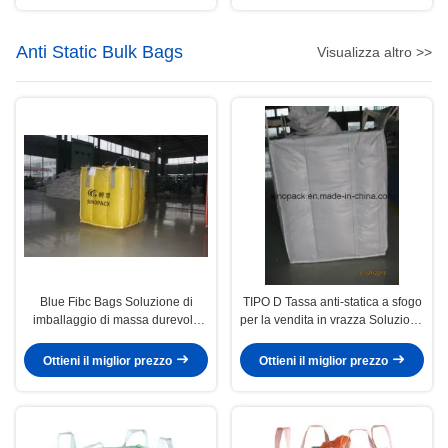
Anti Static Bulk Bags
Visualizza altro >>
Blue Fibc Bags Soluzione di
TIPO D Tassa anti-statica a sfogo
imballaggio di massa durevole
per la vendita in vrazza Soluzione
per le vostre esigenze aziendali
di imballaggio efficiente e
affidabile
Ottieni il miglior prezzo
Ottieni il miglior prezzo