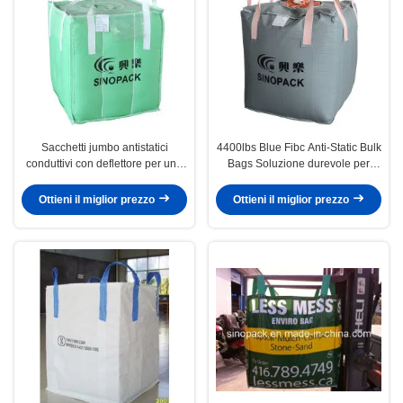
Sacchetti jumbo antistatici
4400lbs Blue Fibc Anti-Static Bulk
conduttivi con deflettore per uno
Bags Soluzione durevole per
stoccaggio efficiente e sicuro -
l'imballaggio
tipo D
Ottieni il miglior prezzo
Ottieni il miglior prezzo