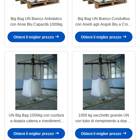
Big Bag UN Bianco Antistatico
Big Bag UN Bianco Conduttivo
con Anse Blu Capacità 1000kg
con Anelli agli Angoli Blu a Croce
1000kg
Ottieni il miglior prezzo
Ottieni il miglior prezzo
UN Big Bag 1000kg con cucitura
1000 kg sacchetto grande UN
a doppia catena e rivestimento
con tubo di riempimento a doppio
antistatico
capo e protezione statica
Ottieni il miglior prezzo
Ottieni il miglior prezzo