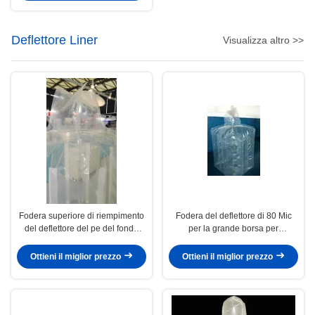
Deflettore Liner
Visualizza altro >>
Fodera superiore di riempimento
Fodera del deflettore di 80 Mic
del deflettore del pe del fondo
per la grande borsa per
piatto del becco per Fibc e la
stoccaggio prodotti agricoli/del
borsa in serie 90*90*100cm
cemento
Ottieni il miglior prezzo
Ottieni il miglior prezzo