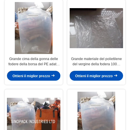
Grande cima della gonna delle
Grande materiale del polietilene
fodere della borsa del PE adatto
del vergine della fodera 100%
durevole della forma con il tipo
della borsa del PE tubolare, in
superiore di riempimento del
bianco o stampato
Ottieni il miglior prezzo
Ottieni il miglior prezzo
becco