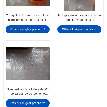
Tranqullità di grande sacchetto di
Bulk grande fodera del sacchetto
chiara forma adatta PE Bulk Fibc
Form Fit PE allegata al
per carboni / polvere fine
polipropilene esterno Jumbo
Borse
Ottieni il miglior prezzo
Ottieni il miglior prezzo
Standard tubolare fodera del PE
borsa grande per cemento
prodotti chimici agricoli
Ottieni il miglior prezzo