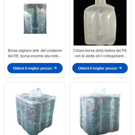
Borse vagliare anti- del container
Chiara borsa della fodera del PE
del PE, borsa enorme alla rinfusa
con le alette ed il collegamento
della borsa FIBC uno spessore di
cucito, certificato CPTC/dello SGS
4 mil
Ottieni il miglior prezzo
Ottieni il miglior prezzo