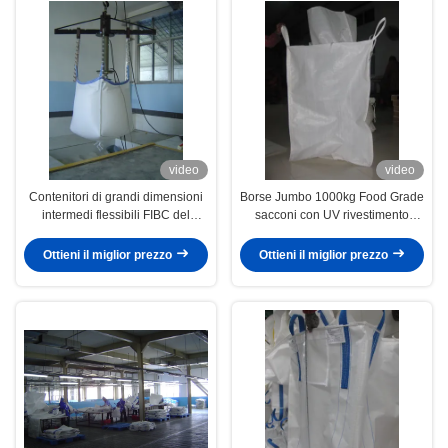
video
video
Contenitori di grandi dimensioni
Borse Jumbo 1000kg Food Grade
intermedi flessibili FIBC del
sacconi con UV rivestimento
grande polipropilene del
antistatico trattati
commestibile
Ottieni il miglior prezzo
Ottieni il miglior prezzo