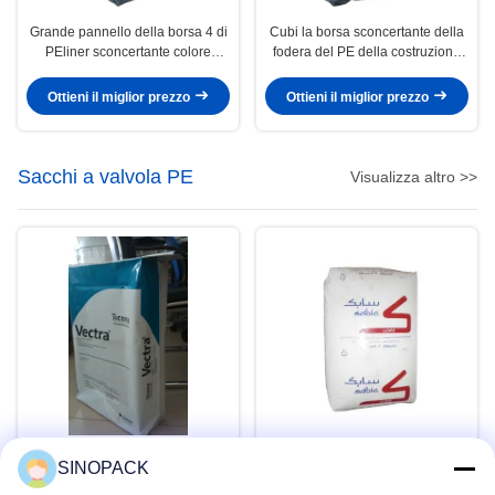
Grande pannello della borsa 4 di
Cubi la borsa sconcertante della
PEliner sconcertante colore
fodera del PE della costruzione
naturale con il fondo quadrato a
per il trasporto di trasporto del
forma di
cemento
Ottieni il miglior prezzo
Ottieni il miglior prezzo
Sacchi a valvola PE
Visualizza altro >>
Chiudi automaticamente sacchi a
Gli anti fertilizzanti di
SINOPACK
valvola in PE a lungo per l'uso di
superficie/borse della valvola PE
prodotti chimici industriali 15kg
sale/delle derrate alimentari dello