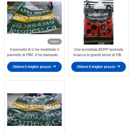
video
Il pannello di U ha modellato il
Una tonnellata BOPP laminata
pannello di FIBC 4 ha stampato la
insacca le grandi borse di FIBC
cima completamente aperta dei
ricoperte film per uso agricolo
sacchetti di plastica di BOPP
Ottieni il miglior prezzo
Ottieni il miglior prezzo