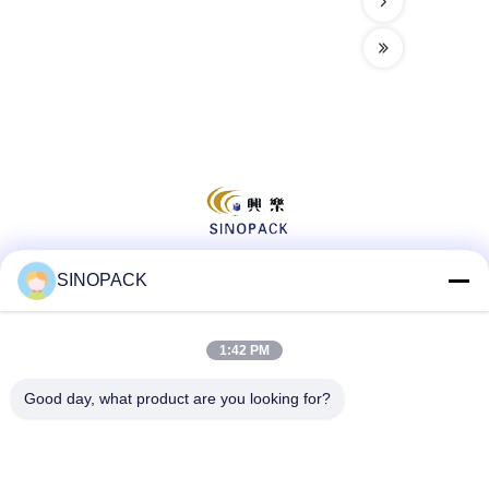
SINOPACK
Social media
1:42 PM
Good day, what product are you looking for?
Contatto rapido
tel
86-25-84724100