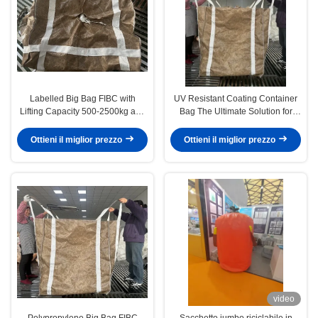
Labelled Big Bag FIBC with
UV Resistant Coating Container
Lifting Capacity 500-2500kg and
Bag The Ultimate Solution for
ISO Certification
Eco-Friendly and Sustainable
Storage
Ottieni il miglior prezzo
Ottieni il miglior prezzo
video
Polypropylene Big Bag FIBC
Sacchetto jumbo riciclabile in