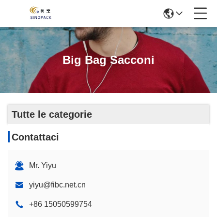
Big Bag Sacconi
Tutte le categorie
Contattaci
Mr. Yiyu
yiyu@fibc.net.cn
+86 15050599754