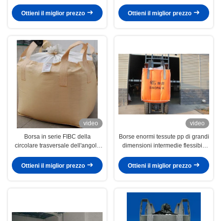
della borsa industriale alla rinfusa
quattro cicli 10"
con i cicli d'angolo trasversali
livello/completamente allacciato
Ottieni il miglior prezzo
Ottieni il miglior prezzo
video
video
Borsa in serie FIBC della
Borse enormi tessute pp di grandi
circolare trasversale dell'angolo
dimensioni intermedie flessibili
con la cima della gonna per
FIBC dei contenitori con capacità
polvere di ferro
1000kg
Ottieni il miglior prezzo
Ottieni il miglior prezzo