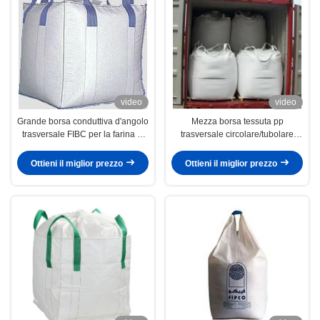
video
video
Grande borsa conduttiva d'angolo
Mezza borsa tessuta pp
trasversale FIBC per la farina di
trasversale circolare/tubolare
soia d'imballaggio, 3000 libbre di
FIBC dell'angolo grande con
capacità
Stevodore Strape
Ottieni il miglior prezzo
Ottieni il miglior prezzo