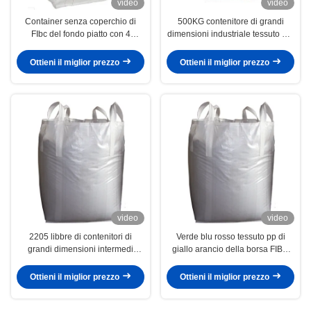
video
video
Container senza coperchio di
500KG contenitore di grandi
FIbc del fondo piatto con 4
dimensioni industriale tessuto pp,
maniglie d'angolo, 1000
borsa eccellente del sacco per
chilogrammi di capacità
cemento/l'imballaggio materiale
Ottieni il miglior prezzo
Ottieni il miglior prezzo
da costruzione
video
video
2205 libbre di contenitori di
Verde blu rosso tessuto pp di
grandi dimensioni intermedi
giallo arancio della borsa FIBC
flessibili per l'imballaggio dei
della borsa del cemento grande
prodotti agricoli
Ottieni il miglior prezzo
Ottieni il miglior prezzo