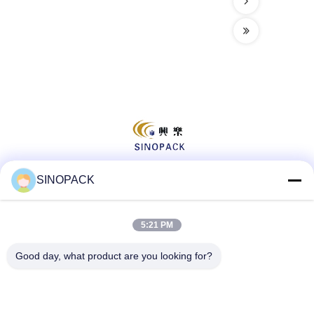
SINOPACK
Social media
5:21 PM
Good day, what product are you looking for?
Contatto rapido
tel
86-25-84724100