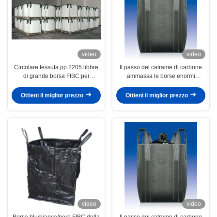
video
video
Circolare tessuta pp 2205 libbre
Il passo del catrame di carbone
di grande borsa FIBC per
ammassa le borse enormi
l'imballaggio il granello della
2200LBS con l'angolo trasversale
PTA/palline di EVA
o i cicli d'angolo
Ottieni il miglior prezzo
Ottieni il miglior prezzo
video
video
Borsa blu/bianca/nero FIBC della
Il passo del catrame di carbone