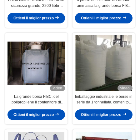
sicurezza grande, 2200 libbre
ammassa la grande borsa FIBC
sottoposte agli UV alla rinfusa di
2200LBS con l'angolo trasversale
Fibc insacca
o i cicli d'angolo
Ottieni il miglior prezzo
Ottieni il miglior prezzo
video
video
La grande borsa FIBC, del
Imballaggio industriale le borse in
polipropilene il contenitore di
serie da 1 tonnellata, contenitori
grandi dimensioni intermedio
di grandi dimensioni intermedi
flessibile 3000lbs ha
flessibili Fibc di trattamento UV
Ottieni il miglior prezzo
Ottieni il miglior prezzo
personalizzato la dimensione