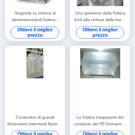
Stagnola su misura di
Uno spessore della fodera
dimensione/poli fodera -
6mil alla rinfusa della borsa
borsa in cima in serie
della fodera di tonnellata per
Ottieni il miglior
Ottieni il miglior
inserita, forma adatta della
la grande borsa/Fibc/borsa
prezzo
prezzo
forma
alla rinfusa
Contenitori di grandi
Le fodere trasparenti del
dimensioni intermedi flessibili
container del PE formano la
di colore naturale con LDPE,
fodera adatta, il caricamento
Ottieni il miglior
Ottieni il miglior