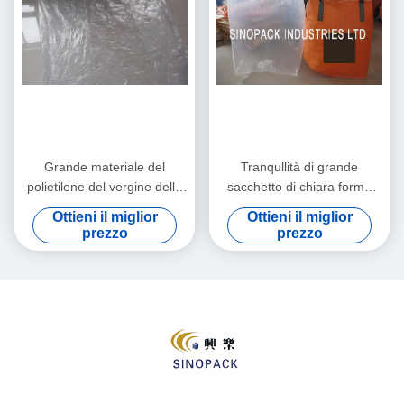
Grande materiale del
Tranqullità di grande
polietilene del vergine della
sacchetto di chiara forma
fodera 100% della borsa del
adatta PE Bulk Fibc per
Ottieni il miglior
Ottieni il miglior
PE tubolare, in bianco o
carboni / polvere fine
prezzo
prezzo
stampato