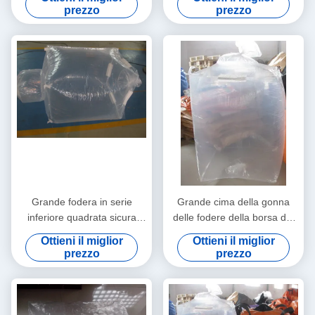
materiale dell'HDPE
1000kgs
prezzo
prezzo
Grande fodera in serie
Grande cima della gonna
inferiore quadrata sicura
delle fodere della borsa del
della metropolitana della
PE adatto durevole della
Ottieni il miglior
Ottieni il miglior
fodera della borsa per la
forma con il tipo superiore di
prezzo
prezzo
borsa esterna dei pp FIBC
riempimento del becco