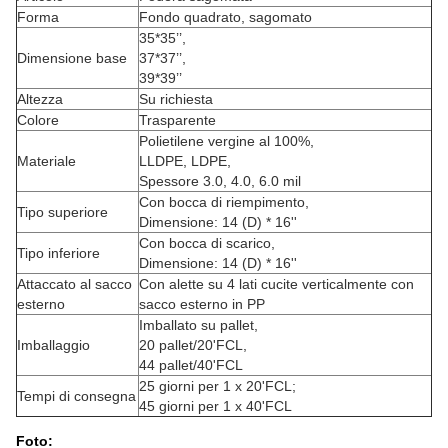
Forma
Fondo quadrato, sagomato
35*35’’,
Dimensione base
37*37’’,
39*39’’
Altezza
Su richiesta
Colore
Trasparente
Polietilene vergine al 100%,
Materiale
LLDPE, LDPE,
Spessore 3.0, 4.0, 6.0 mil
Con bocca di riempimento,
Tipo superiore
Dimensione: 14 (D) * 16''
Con bocca di scarico,
Tipo inferiore
Dimensione: 14 (D) * 16''
Attaccato al sacco
Con alette su 4 lati cucite verticalmente con
esterno
sacco esterno in PP
Imballato su pallet,
Imballaggio
20 pallet/20'FCL,
44 pallet/40'FCL
25 giorni per 1 x 20'FCL;
Tempi di consegna
45 giorni per 1 x 40'FCL
Foto: