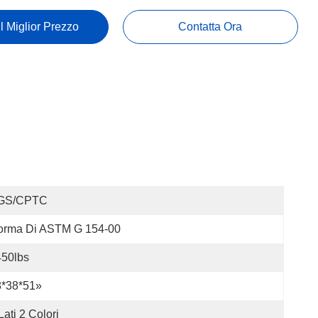
Il Miglior Prezzo
Contatta Ora
GS/CPTC
orma Di ASTM G 154-00
450lbs
8*38*51»
Lati 2 Colori