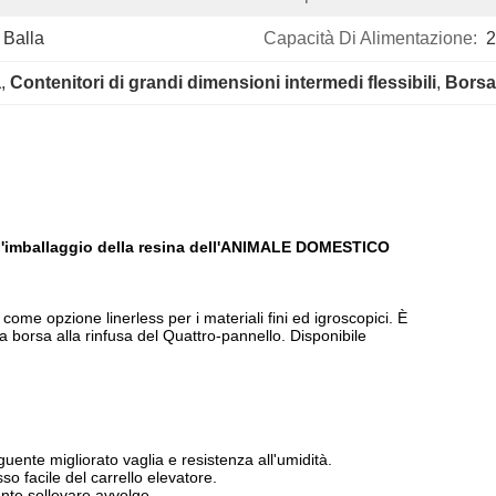
 Balla
Capacità Di Alimentazione:
2
a
, 
Contenitori di grandi dimensioni intermedi flessibili
, 
Borsa 
 l'imballaggio della resina dell'ANIMALE DOMESTICO
come opzione linerless per i materiali fini ed igroscopici. È
a borsa alla rinfusa del Quattro-pannello. Disponibile
eguente migliorato vaglia e resistenza all'umidità.
o facile del carrello elevatore.
nte sollevare avvolge.