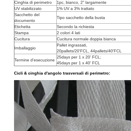
Cinghia di perimetro
1pc, bianco, 2" largamente
UV stabilizzato
1% UV a 3% trattato
Sacchetto del
Tipo sacchetto della busta
documento
Etichetta
Secondo la richiesta
Stampa
2 colori 4 lati
Cucitura
Cucitura normale doppia bianca
Pallet ingrassati,
Imballaggio
20pallets/20'FCL, 44pallets/40'FCL
25days per 1 x 20' FCL;
Termine d'esecuzione
45days per 1 x 40' FCL
Cicli & cinghia d'angolo trasversali di perimetro: