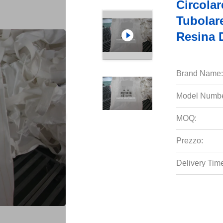
Circola
Tubolare
Resina
Brand Name:
Model Numbe
MOQ:
Prezzo:
Delivery Tim