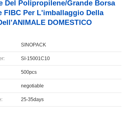
re Del Polipropilene/grande Borsa
 FIBC Per L'imballaggio Della
 Dell'ANIMALE DOMESTICO
SINOPACK
r:
SI-15001C10
500pcs
negotiable
e:
25-35days