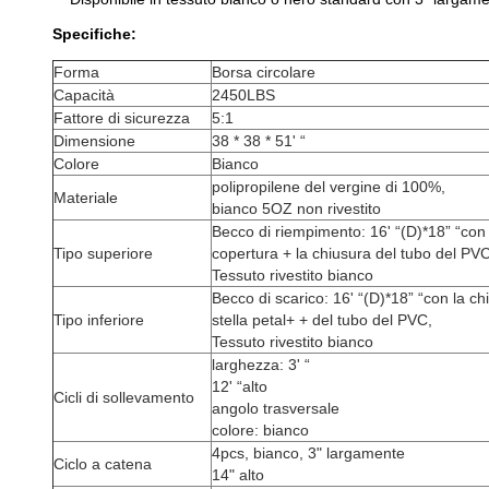
Specifiche:
Forma
Borsa circolare
Capacità
2450LBS
Fattore di sicurezza
5:1
Dimensione
38 * 38 * 51' “
Colore
Bianco
polipropilene del vergine di 100%,
Materiale
bianco 5OZ non rivestito
Becco di riempimento: 16' “(D)*18” “con il
Tipo superiore
copertura + la chiusura del tubo del PVC
Tessuto rivestito bianco
Becco di scarico: 16' “(D)*18” “con la ch
Tipo inferiore
stella petal+ + del tubo del PVC,
Tessuto rivestito bianco
larghezza: 3' “
12' “alto
Cicli di sollevamento
angolo trasversale
colore: bianco
4pcs, bianco, 3" largamente
Ciclo a catena
14" alto