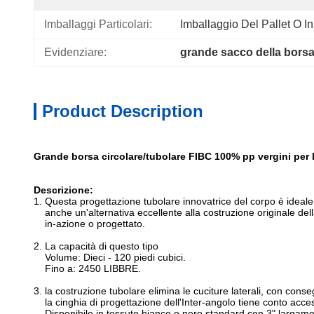
Imballaggi Particolari:
Imballaggio Del Pallet O In
Evidenziare:
grande sacco della bors
Product Description
Grande borsa circolare/tubolare FIBC 100% pp vergini per
Descrizione:
1. Questa progettazione tubolare innovatrice del corpo è ideale 
anche un'alternativa eccellente alla costruzione originale dell
in-azione o progettato.
2. La capacità di questo tipo
Volume: Dieci - 120 piedi cubici.
Fino a: 2450 LIBBRE.
3. la costruzione tubolare elimina le cuciture laterali, con cons
la cinghia di progettazione dell'Inter-angolo tiene conto access
Disponibile in tessuto bianco o nero standard con 3" largame