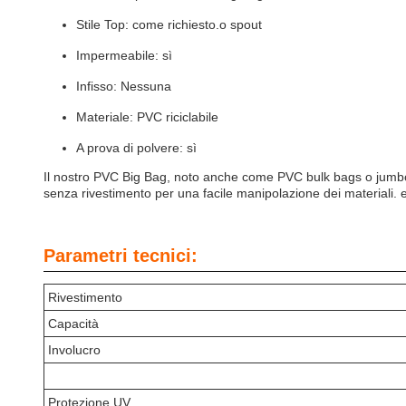
Stile Top: come richiesto.o spout
Impermeabile: sì
Infisso: Nessuna
Materiale: PVC riciclabile
A prova di polvere: sì
Il nostro PVC Big Bag, noto anche come PVC bulk bags o jumbo 
senza rivestimento per una facile manipolazione dei materiali. e
Parametri tecnici:
Rivestimento
Capacità
Involucro
Protezione UV