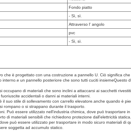
Fondo piatto
- Sì, sì.
Attraverso l' angolo
pvc
- Sì, sì.
ivo che è progettato con una costruzione a pannello U. Ciò significa che
llo interno.e un pannello posteriore che sono tutti cuciti insiemeQuest
 si occupano di materiali che sono inclini a attaccarsi ai sacchetti rivest
fuoriuscite accidentali o danni ai materiali interni.
è il suo stile di sollevamento con carrello elevatore.anche quando è pie
si rompano o si strappano durante il trasporto.
i. Può essere utilizzato nell'industria chimica, dove può trasportare in
to di materiali sensibili che richiedono protezione dall'elettricità statica
e, dove può essere utilizzato per trasportare in modo sicuro materiali di
ssere soggetta ad accumulo statico.