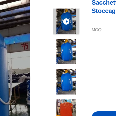
Sacchet
Stoccag
MOQ: