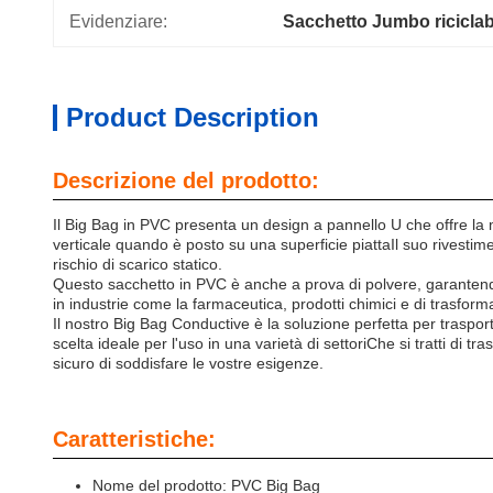
Evidenziare:
Sacchetto Jumbo riciclab
Product Description
Descrizione del prodotto:
Il Big Bag in PVC presenta un design a pannello U che offre la 
verticale quando è posto su una superficie piattaIl suo rivestime
rischio di scarico statico.
Questo sacchetto in PVC è anche a prova di polvere, garantendo c
in industrie come la farmaceutica, prodotti chimici e di trasfor
Il nostro Big Bag Conductive è la soluzione perfetta per trasport
scelta ideale per l'uso in una varietà di settoriChe si tratti di t
sicuro di soddisfare le vostre esigenze.
Caratteristiche:
Nome del prodotto: PVC Big Bag