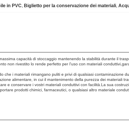
ile in PVC
, 
Biglietto per la conservazione dei materiali
, 
Acqu
massima capacità di stoccaggio mantenendo la stabilità durante il traspo
nto non rivestito lo rende perfetto per l'uso con materiali conduttivi,ga
he i materiali rimangano puliti e privi di qualsiasi contaminazione dura
mazione alimentare, in cui il mantenimento della purezza dei materiali tr
are e conservare i vostri materiali conduttivi con facilità.La sua costruz
rasportare prodotti chimici, farmaceutici, o qualsiasi altro materiale condu