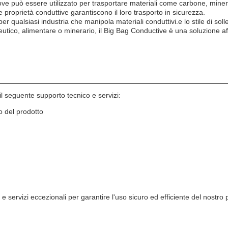
ove può essere utilizzato per trasportare materiali come carbone, mineral
ue proprietà conduttive garantiscono il loro trasporto in sicurezza.
er qualsiasi industria che manipola materiali conduttivi.e lo stile di so
tico, alimentare o minerario, il Big Bag Conductive è una soluzione affi
il seguente supporto tecnico e servizi:
o del prodotto
 e servizi eccezionali per garantire l'uso sicuro ed efficiente del nostro 