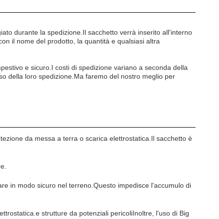
o durante la spedizione.Il sacchetto verrà inserito all'interno
on il nome del prodotto, la quantità e qualsiasi altra
mpestivo e sicuro.I costi di spedizione variano a seconda della
sso della loro spedizione.Ma faremo del nostro meglio per
otezione da messa a terra o scarica elettrostatica.Il sacchetto è
re.
ricare in modo sicuro nel terreno.Questo impedisce l'accumulo di
trostatica.e strutture da potenziali pericoliInoltre, l'uso di Big