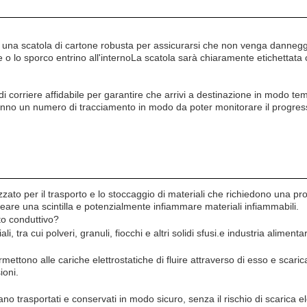
una scatola di cartone robusta per assicurarsi che non venga danneggiat
e o lo sporco entrino all'internoLa scatola sarà chiaramente etichettata c
di corriere affidabile per garantire che arrivi a destinazione in modo te
everanno un numero di tracciamento in modo da poter monitorare il progre
zzato per il trasporto e lo stoccaggio di materiali che richiedono una pr
creare una scintilla e potenzialmente infiammare materiali infiammabili.
to conduttivo?
 tra cui polveri, granuli, fiocchi e altri solidi sfusi.e industria alimenta
rmettono alle cariche elettrostatiche di fluire attraverso di esso e sca
ioni.
o trasportati e conservati in modo sicuro, senza il rischio di scarica elet