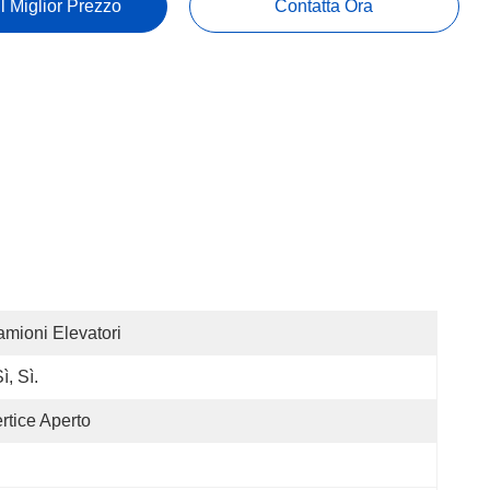
Il Miglior Prezzo
Contatta Ora
mioni Elevatori
Sì, Sì.
rtice Aperto