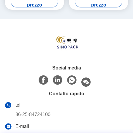
prezzo
prezzo
Social media
Contatto rapido
tel
86-25-84724100
E-mail