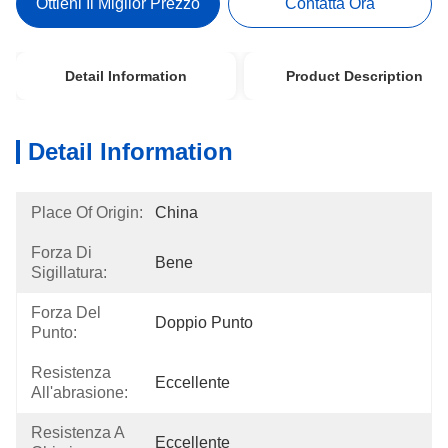
Ottieni Il Miglior Prezzo
Contatta Ora
Detail Information
Product Description
Detail Information
Place Of Origin:
China
Forza Di
Bene
Sigillatura:
Forza Del
Doppio Punto
Punto:
Resistenza
Eccellente
All'abrasione:
Resistenza A
Eccellente