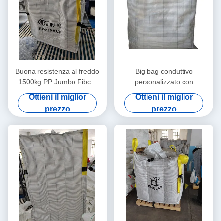
Buona resistenza al freddo
Big bag conduttivo
1500kg PP Jumbo Fibc 4
personalizzato con
Loops Un Certificato
eccellente resistenza ai raggi
Ottieni il miglior
Ottieni il miglior
Sacchetti per il trasporto di
UV e resistenza alla
prezzo
prezzo
merci pesanti
corrosione