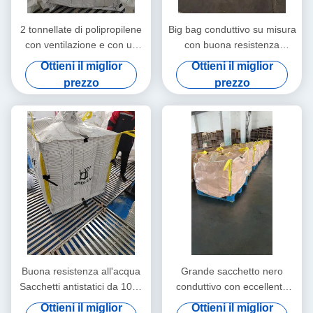
2 tonnellate di polipropilene
Big bag conduttivo su misura
con ventilazione e con un
con buona resistenza
tessuto conduttivo
all'acqua e al freddo
Ottieni il miglior
Ottieni il miglior
prezzo
prezzo
Buona resistenza all'acqua
Grande sacchetto nero
Sacchetti antistatici da 1000
conduttivo con eccellente
kg con resistenza alla tenuta
resistenza chimica
Ottieni il miglior
Ottieni il miglior