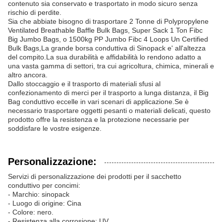
contenuto sia conservato e trasportato in modo sicuro senza
rischio di perdite.
Sia che abbiate bisogno di trasportare 2 Tonne di Polypropylene
Ventilated Breathable Baffle Bulk Bags, Super Sack 1 Ton Fibc
Big Jumbo Bags, o 1500kg PP Jumbo Fibc 4 Loops Un Certified
Bulk Bags,La grande borsa conduttiva di Sinopack e' all'altezza
del compito.La sua durabilità e affidabilità lo rendono adatto a
una vasta gamma di settori, tra cui agricoltura, chimica, minerali e
altro ancora.
Dallo stoccaggio e il trasporto di materiali sfusi al
confezionamento di merci per il trasporto a lunga distanza, il Big
Bag conduttivo eccelle in vari scenari di applicazione.Se è
necessario trasportare oggetti pesanti o materiali delicati, questo
prodotto offre la resistenza e la protezione necessarie per
soddisfare le vostre esigenze.
Personalizzazione:
Servizi di personalizzazione dei prodotti per il sacchetto
conduttivo per concimi:
- Marchio: sinopack
- Luogo di origine: Cina
- Colore: nero.
- Resistenza alla corrosione: UV