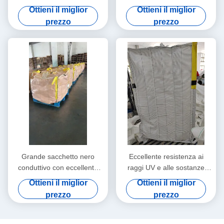
tessuto conduttivo
all'acqua e al freddo
Ottieni il miglior
Ottieni il miglior
prezzo
prezzo
Grande sacchetto nero
Eccellente resistenza ai
conduttivo con eccellente
raggi UV e alle sostanze
resistenza chimica
chimiche per Super Sack 1
Ottieni il miglior
Ottieni il miglior
Ton Fibc Big Jumbo Bags
prezzo
prezzo