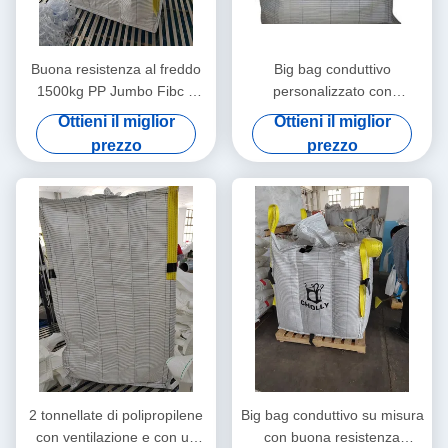
Buona resistenza al freddo
Big bag conduttivo
1500kg PP Jumbo Fibc 4
personalizzato con
Loops Un Certificato
eccellente resistenza ai raggi
Ottieni il miglior
Ottieni il miglior
Sacchetti per il trasporto di
UV e resistenza alla
prezzo
prezzo
merci pesanti
corrosione
2 tonnellate di polipropilene
Big bag conduttivo su misura
con ventilazione e con un
con buona resistenza