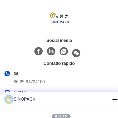
Social media
Contatto rapido
tel
86-25-84724100
E-mail
SINOPACK
yiyu@fibc.net.cn
Indirizzo
8:41 AM