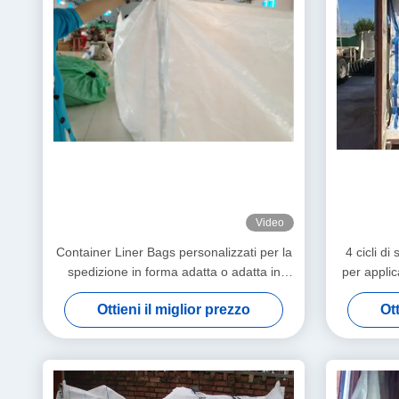
Video
Container Liner Bags personalizzati per la
4 cicli d
spedizione in forma adatta o adatta in
per applic
modo sciolto Tipo di container e 5 1
Ottieni il miglior prezzo
Ott
rapporto di sicurezza