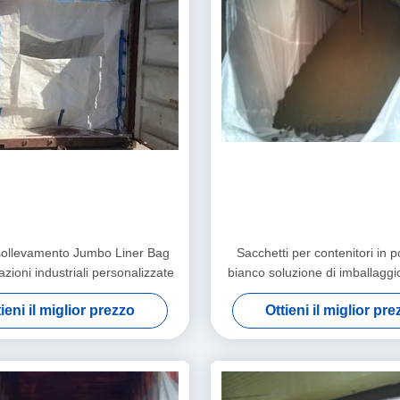
i sollevamento Jumbo Liner Bag
Sacchetti per contenitori in po
azioni industriali personalizzate
bianco soluzione di imballaggio
per la spedizione a grandi d
ieni il miglior prezzo
Ottieni il miglior pr