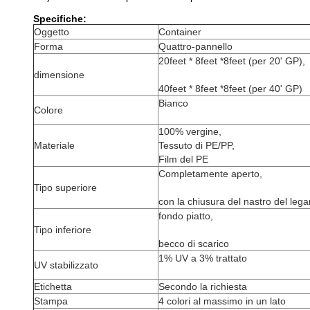
Specifiche:
Oggetto
Container
Forma
Quattro-pannello
20feet * 8feet *8feet (per 20' GP),
dimensione
40feet * 8feet *8feet (per 40' GP)
Bianco
Colore
100% vergine,
Materiale
Tessuto di PE/PP,
Film del PE
Completamente aperto,
Tipo superiore
con la chiusura del nastro del lega
fondo piatto,
Tipo inferiore
becco di scarico
1% UV a 3% trattato
UV stabilizzato
Etichetta
Secondo la richiesta
Stampa
4 colori al massimo in un lato