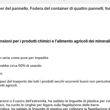
er del pannello
, 
Fodera del container di quattro pannelli
, 
fo
sioni per i prodotti chimici e l'alimento agricoli dei minerali
o in serie come pure per impedire
erebbe circa 60% di usando
on.
 del trasporto dei tutti i prodotti secchi scorrenti buoni non pericolosi.
tti agricoli,
iore o il carico dell'estremità, ha saldato le linguette di plastica per co
o, ha cucito le cinghie per legare sulla flagellazione delle barre
dera, ha saldato le linguette di plastica per collegare la flagellazione 