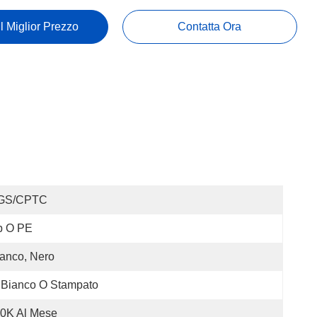
Il Miglior Prezzo
Contatta Ora
GS/CPTC
p O PE
anco, Nero
 Bianco O Stampato
0K Al Mese