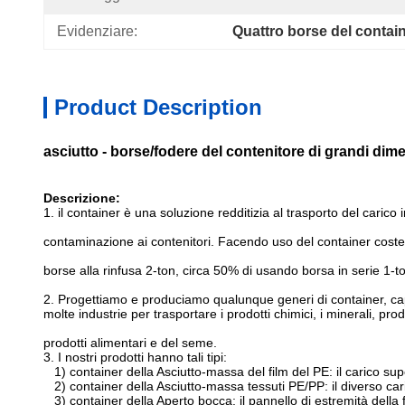
Evidenziare:
Quattro borse del contain
Product Description
asciutto - borse/fodere del contenitore di grandi dimen
Descrizione:
1. il container è una soluzione redditizia al trasporto del caric
contaminazione ai contenitori. Facendo uso del container cost
borse alla rinfusa 2-ton, circa 50% di usando borsa in serie 1-t
2. Progettiamo e produciamo qualunque generi di container, capaci
molte industrie per trasportare i prodotti chimici, i minerali, prodo
prodotti alimentari e del seme.
3. I nostri prodotti hanno tali tipi:
1) container della Asciutto-massa del film del PE: il carico super
2) container della Asciutto-massa tessuti PE/PP: il diverso caric
3) container della Aperto bocca: il pannello di estremità della fo