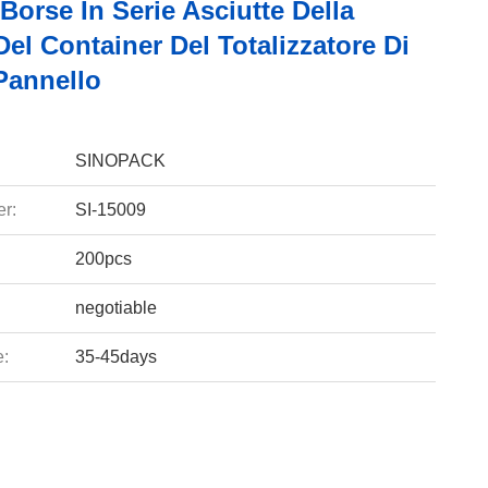
Borse In Serie Asciutte Della
el Container Del Totalizzatore Di
Pannello
SINOPACK
r:
SI-15009
200pcs
negotiable
e:
35-45days