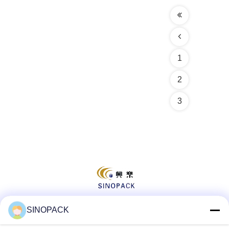
1
2
3
SINOPACK
Social media