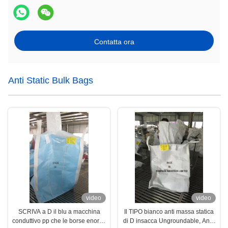
Contatta ora
Anti Static Bulk Bags
video
video
SCRIVA a D il blu a macchina
Il TIPO bianco anti massa statica
conduttivo pp che le borse enormi
di D insacca Ungroundable, Anti-