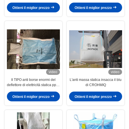
anti- vagliano le anti borse in
vaglia per i prodotti chimici
serie statiche per le polveri
Ottieni il miglior prezzo
Ottieni il miglior prezzo
chimiche
video
video
Il TIPO anti borse enormi del
L'anti massa statica insacca il blu
deflettore di elettricità statica pp di
di CROHMIQ
D vaglia l'impermeabilizzazione
per le polveri chimiche
Ottieni il miglior prezzo
Ottieni il miglior prezzo