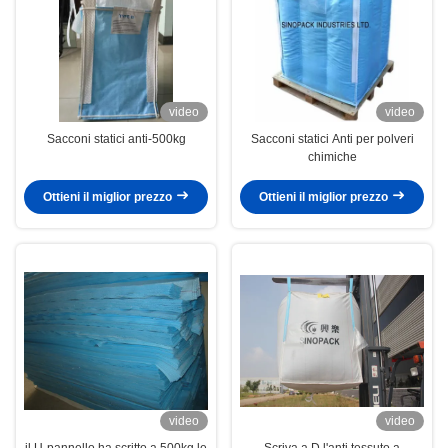
video
video
Sacconi statici anti-500kg
Sacconi statici Anti per polveri
chimiche
Ottieni il miglior prezzo
Ottieni il miglior prezzo
video
video
il U-pannello ha scritto a 500kg le
Scriva a D l'anti tessuto a