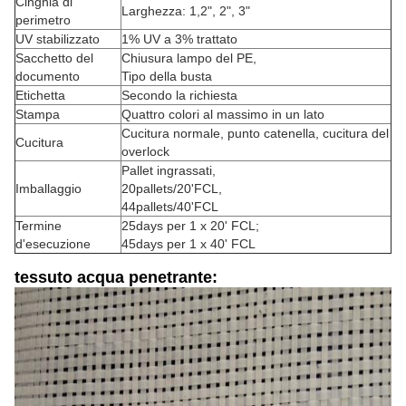
Cinghia di
Larghezza: 1,2", 2", 3"
perimetro
UV stabilizzato
1% UV a 3% trattato
Sacchetto del
Chiusura lampo del PE,
documento
Tipo della busta
Etichetta
Secondo la richiesta
Stampa
Quattro colori al massimo in un lato
Cucitura normale, punto catenella, cucitura del
Cucitura
overlock
Pallet ingrassati,
Imballaggio
20pallets/20'FCL,
44pallets/40'FCL
Termine
25days per 1 x 20' FCL;
d'esecuzione
45days per 1 x 40' FCL
tessuto acqua penetrante: