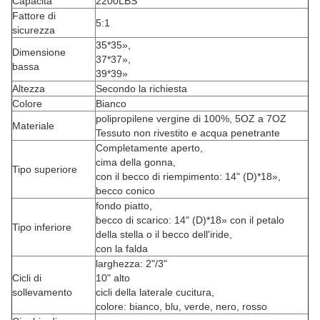
Capacità
2200LBS
Fattore di
5:1
sicurezza
35*35»,
Dimensione
37*37»,
bassa
39*39»
Altezza
Secondo la richiesta
Colore
Bianco
polipropilene vergine di 100%, 5OZ a 7OZ
Materiale
Tessuto non rivestito e acqua penetrante
Completamente aperto,
cima della gonna,
Tipo superiore
con il becco di riempimento: 14" (D)*18»,
becco conico
fondo piatto,
becco di scarico: 14" (D)*18» con il petalo
Tipo inferiore
della stella o il becco dell'iride,
con la falda
larghezza: 2"/3"
Cicli di
10" alto
sollevamento
cicli della laterale cucitura,
colore: bianco, blu, verde, nero, rosso