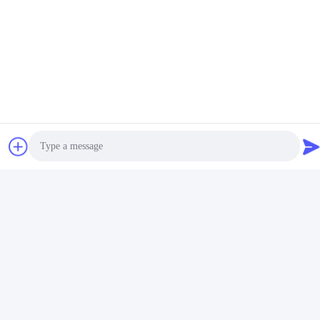
Tessuto in polipropilene
Cipolla ventilato sacconi in
traspirante ventilata bulk
tessuto traspirante in
bag, borsa tonnellata cipolla
polipropilene, Borse Jumbo
Ottieni il miglior
Ottieni il miglior
vegetale
prezzo
prezzo
Photo
Video Call
Audio Call