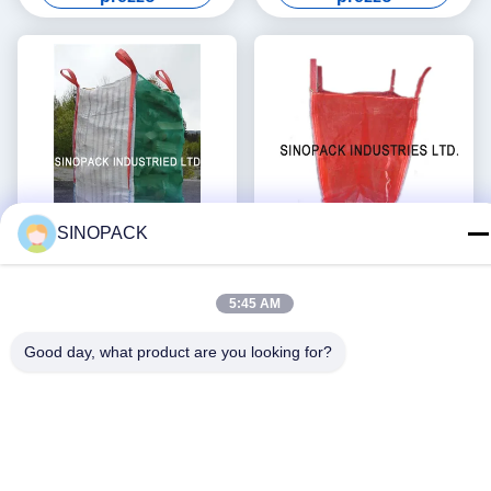
SINOPACK
Legna da ardere ventilato
1.5ton pp senza coperchio
5:45 AM
maglia sacconi con il 100%
ha arieggiato le borse in
polipropilene vigin
serie per le verdure della
Good day, what product are you looking for?
Ottieni il miglior
Ottieni il miglior
patata dell'aglio della cipolla
prezzo
prezzo