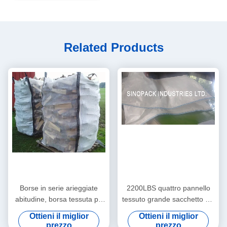
Related Products
Borse in serie arieggiate
2200LBS quattro pannello
abitudine, borsa tessuta pp
tessuto grande sacchetto dei
per legna da ardere
pp con tessuto ventilato per
Ottieni il miglior
Ottieni il miglior
d'imballaggio
le patate / cipolla
prezzo
prezzo