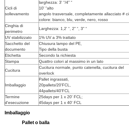
larghezza: 3' “/4" “
Cicli di
10' “alto
sollevamento
angolo trasversale, completamente allacciato # ci
colore: bianco, blu, verde, nero, rosso
Cinghia di
Larghezza: 1,2' “, 2" “, 3" “
perimetro
UV stabilizzato
1% UV a 3% trattato
Sacchetto del
Chiusura lampo del PE,
documento
Tipo della busta
Etichetta
Secondo la richiesta
Stampa
Quattro colori al massimo in un lato
Cucitura normale, punto catenella, cucitura del
Cucitura
overlock
Pallet ingrassati,
Imballaggio
20pallets/20'FCL,
44pallets/40'FCL
Termine
25days per 1 x 20' FCL;
d'esecuzione
45days per 1 x 40' FCL
Imballaggio
Pallet o balla