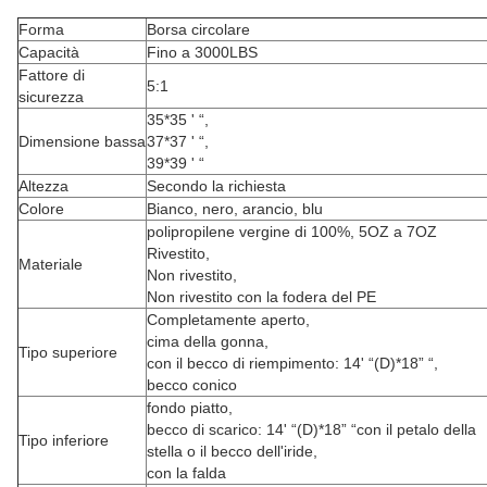
Forma
Borsa circolare
Capacità
Fino a 3000LBS
Fattore di
5:1
sicurezza
35*35 ' “,
Dimensione bassa
37*37 ' “,
39*39 ' “
Altezza
Secondo la richiesta
Colore
Bianco, nero, arancio, blu
polipropilene vergine di 100%, 5OZ a 7OZ
Rivestito,
Materiale
Non rivestito,
Non rivestito con la fodera del PE
Completamente aperto,
cima della gonna,
Tipo superiore
con il becco di riempimento: 14' “(D)*18” “,
becco conico
fondo piatto,
becco di scarico: 14' “(D)*18” “con il petalo della
Tipo inferiore
stella o il becco dell'iride,
con la falda