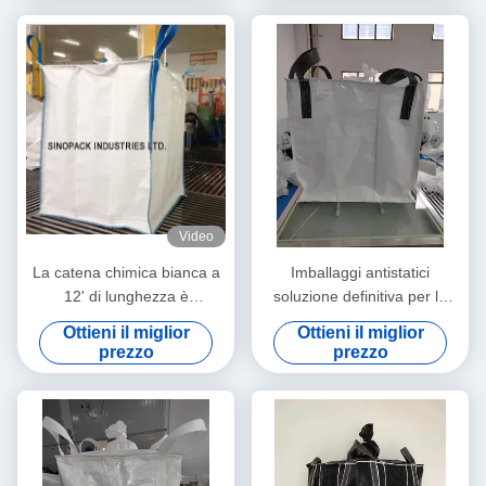
Video
La catena chimica bianca a
Imballaggi antistatici
12' di lunghezza è
soluzione definitiva per le
essenziale per le
esigenze di protezione
Ottieni il miglior
Ottieni il miglior
applicazioni industriali
dall'umidità
prezzo
prezzo