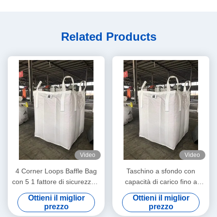
Related Products
Video
Video
4 Corner Loops Baffle Bag
Taschino a sfondo con
con 5 1 fattore di sicurezza e
capacità di carico fino a
materiale riciclabile
2000 kg con design a prova
Ottieni il miglior
Ottieni il miglior
di umidità e di polvere
prezzo
prezzo