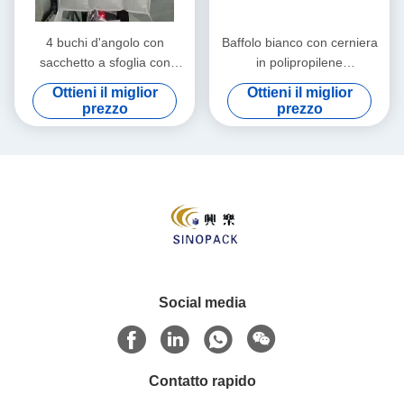
4 buchi d'angolo con
Baffolo bianco con cerniera
sacchetto a sfoglia con
in polipropilene
design antipolvere e
personalizzato
Ottieni il miglior
Ottieni il miglior
capacità di carico fino a
prezzo
prezzo
2000 kg per soluzioni di
imballaggio robuste
Social media
Contatto rapido