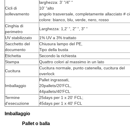
larghezza: 3' “/4" “
Cicli di
10' “alto
sollevamento
angolo trasversale, completamente allacciato # ci
colore: bianco, blu, verde, nero, rosso
Cinghia di
Larghezza: 1,2' “, 2" “, 3" “
perimetro
UV stabilizzato
1% UV a 3% trattato
Sacchetto del
Chiusura lampo del PE,
documento
Tipo della busta
Etichetta
Secondo la richiesta
Stampa
Quattro colori al massimo in un lato
Cucitura normale, punto catenella, cucitura del
Cucitura
overlock
Pallet ingrassati,
Imballaggio
20pallets/20'FCL,
44pallets/40'FCL
Termine
25days per 1 x 20' FCL;
d'esecuzione
45days per 1 x 40' FCL
Imballaggio
Pallet o balla