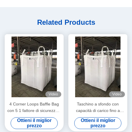
Related Products
Video
Video
4 Corner Loops Baffle Bag
Taschino a sfondo con
con 5 1 fattore di sicurezza e
capacità di carico fino a
materiale riciclabile
2000 kg con design a prova
Ottieni il miglior
Ottieni il miglior
di umidità e di polvere
prezzo
prezzo