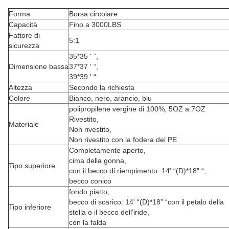
Forma
Borsa circolare
Capacità
Fino a 3000LBS
Fattore di
5:1
sicurezza
35*35 ' “,
Dimensione bassa
37*37 ' “,
39*39 ' “
Altezza
Secondo la richiesta
Colore
Bianco, nero, arancio, blu
polipropilene vergine di 100%, 5OZ a 7OZ
Rivestito,
Materiale
Non rivestito,
Non rivestito con la fodera del PE
Completamente aperto,
cima della gonna,
Tipo superiore
con il becco di riempimento: 14' “(D)*18” “,
becco conico
fondo piatto,
becco di scarico: 14' “(D)*18” “con il petalo della
Tipo inferiore
stella o il becco dell'iride,
con la falda