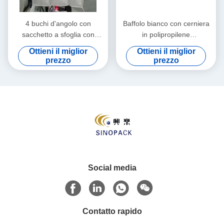
4 buchi d'angolo con
Baffolo bianco con cerniera
sacchetto a sfoglia con
in polipropilene
design antipolvere e
personalizzato
Ottieni il miglior
Ottieni il miglior
capacità di carico fino a
prezzo
prezzo
2000 kg per soluzioni di
imballaggio robuste
Social media
Contatto rapido