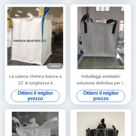
Video
La catena chimica bianca a
Imballaggi antistatici
12' di lunghezza è
soluzione definitiva per le
essenziale per le
esigenze di protezione
Ottieni il miglior
Ottieni il miglior
applicazioni industriali
dall'umidità
prezzo
prezzo