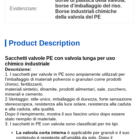
borse di plastica della valvola
, 
borse d'imballaggio del riso
, 
Evidenziare:
Borse industriali chimiche 
della valvola del PE
Product Description
Sacchetti valvole PE con valvola lunga per uso
chimico industriale
Descrizione:
1. I sacchetti per valvole in PE sono ampiamente utilizzati per
l'imballaggio di materiali polverosi o granulari come prodotti
chimici, fertilizzanti,
materiali sintetici, dinamite, prodotti alimentari, sale, zucchero,
minerali e cemento.
2.Vantaggio: stile unico, imballaggio di durezza, forte sensazione
stereoscopica, resistenza alla luce solare, resistenza alla caduta
e alla caduta, alta qualità.
Dopo il riempimento, mostra il suo fascino unico dopo essere
stato riempito di materiale.
3. I sacchetti in PE con valvola sono classificati per tre tipi.
La valvola corta interna
è applicabile per granuli e il suo
contenuto è resistente all'umidità da solo. Dopo il