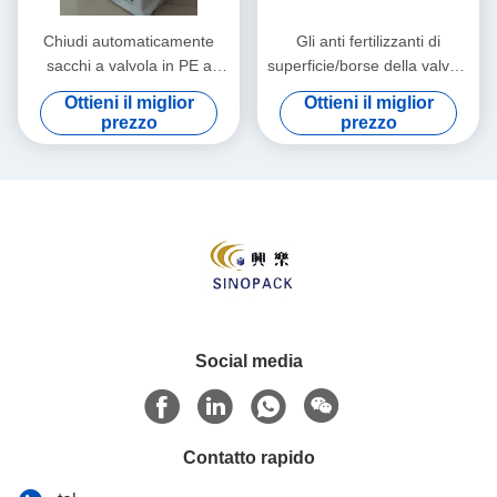
Chiudi automaticamente
Gli anti fertilizzanti di
sacchi a valvola in PE a
superficie/borse della valvola
lungo per l'uso di prodotti
PE sale/delle derrate
Ottieni il miglior
Ottieni il miglior
chimici industriali 15kg 25kg
alimentari dello scorrevole si
prezzo
prezzo
50kg
chiudono automaticamente
Social media
Contatto rapido