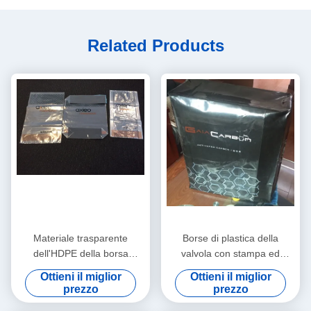
Related Products
Materiale trasparente
Borse di plastica della
dell'HDPE della borsa
valvola con stampa ed
laterale tubolare trasparente
antiscorrimento neri per nero
Ottieni il miglior
Ottieni il miglior
del rinforzo, stampa del film
di carbonio d'imballaggio
prezzo
prezzo
di BOPP