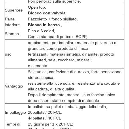
Fori perforati sulla superficie,
Open top,
Superiore
Blocco con valvola
Parte
Fazzoletto + fondo sigillato,
inferiore
Blocco in basso
,
Fino a 6 colori,
Stampa
Con la stampa di pellicole BOPP,
ampiamente per imballare materiale polveroso o
granulare come prodotto chimico
uso
fertilizzanti, materiali sintetici, dinamite, prodotti
alimentari, sale, zucchero, minerali
e cemento
Stile unico, confezione di durezza, forte sensazione
stereoscopica,
resistente alla luce solare, resistenza alla caduta e
Vantaggio
alla caduta, di alta qualità.
Dopo il riempimento, mostra il suo fascino unico
dopo essere stato riempito di materiale.
Imballato su pallet o imballaggio della balla,
Imballaggio
20pallets / 20'FCL,
44pallets / 40'FCL
Tempi di
25 giorni per 1 x 20'FCL;