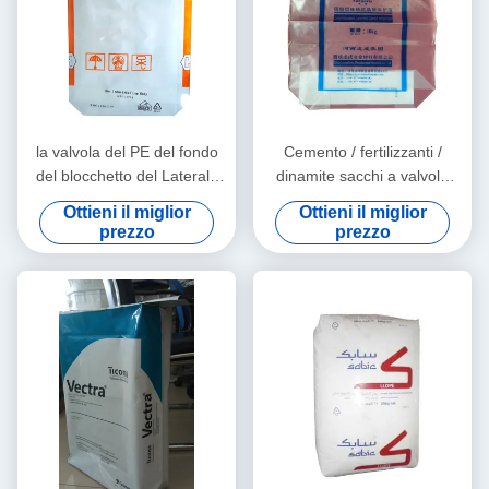
la valvola del PE del fondo
Cemento / fertilizzanti /
del blocchetto del Laterale
dinamite sacchi a valvola
rinforzo insacca per
trasparenti di materiale
Ottieni il miglior
Ottieni il miglior
l'imballaggio pulverous, fino
HDPE
prezzo
prezzo
alla capacità 110LBS