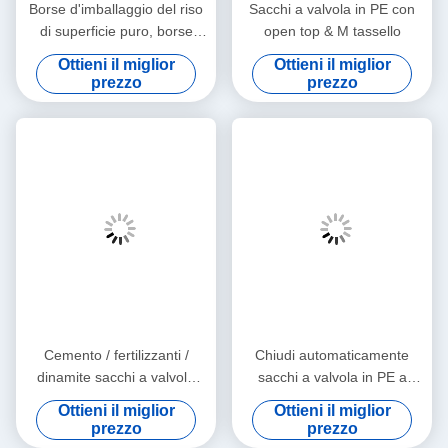
Borse d'imballaggio del riso
Sacchi a valvola in PE con
di superficie puro, borse
open top & M tassello
della farina che imballano
Ottieni il miglior
Ottieni il miglior
con la valvola lunga
prezzo
prezzo
Cemento / fertilizzanti /
Chiudi automaticamente
dinamite sacchi a valvola
sacchi a valvola in PE a
trasparenti di materiale
lungo per l'uso di prodotti
Ottieni il miglior
Ottieni il miglior
HDPE
chimici industriali 15kg 25kg
prezzo
prezzo
50kg