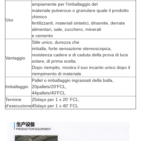
ampiamente per l'imballaggio del
materiale pulverous o granulare quale il prodotto
chimico
Uso
fertilizzanti, materiali sintetici, dinamite, derrate
alimentari, sale, zucchero, minerali
e cemento
Stile unico, durezza che
imballa, forte sensazione stereoscopica,
resistenza cadere e di caduta della prova di luce
Vantaggio
solare, di prima scelta.
Dopo riempito, mostra il suo incanto unico dopo il
riempimento di materiale.
Pallet o imballaggio ingrassati della balla,
Imballaggio
20pallets/20'FCL,
44pallets/40'FCL
Termine
25days per 1 x 20' FCL;
d'esecuzione
45days per 1 x 40' FCL