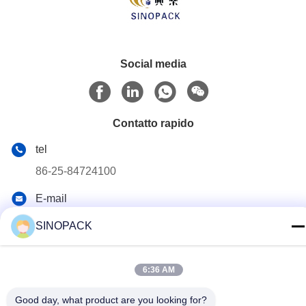
Social media
Contatto rapido
tel
86-25-84724100
E-mail
yiyu@fibc.net.cn
SINOPACK
Indirizzo
Palazzo di RM.1607 Zhenghong, no. 38 Hongwu RD,
6:36 AM
Nanchino 210001, Cina
Good day, what product are you looking for?