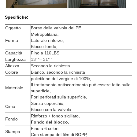
Specifiche:
Oggetto
Borse della valvola del PE
Metropolitana,
Forma
Laterale rinforzo,
Blocco-fondo,
Capacità
Fino a 110LBS
Larghezza
13' “– 31" “
Altezza
Secondo la richiesta
Colore
Bianco, secondo la richiesta
polietilene del vergine di 100%,
Il trattamento antiscorrimento può essere fatto sulla
Materiale
superficie,
Fori perforati sulla superficie,
Senza coperchio,
Cima
Blocco con la valvola
Rinforzo + fondo sigillato,
Fondo
Fondo del blocco
,
Fino a 6 colori,
Stampa
Con stampa del film di BOPP,