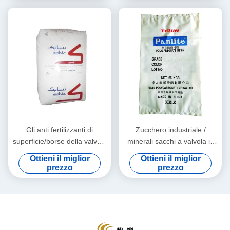
Gli anti fertilizzanti di
Zucchero industriale /
superficie/borse della valvola
minerali sacchi a valvola in
PE sale/delle derrate
PE con open top & M
Ottieni il miglior
Ottieni il miglior
alimentari dello scorrevole si
tassello
prezzo
prezzo
chiudono automaticamente