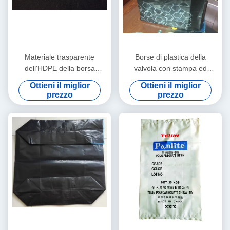
Materiale trasparente
Borse di plastica della
dell'HDPE della borsa
valvola con stampa ed
laterale tubolare trasparente
antiscorrimento neri per nero
Ottieni il miglior
Ottieni il miglior
del rinforzo, stampa del film
di carbonio d'imballaggio
prezzo
prezzo
di BOPP