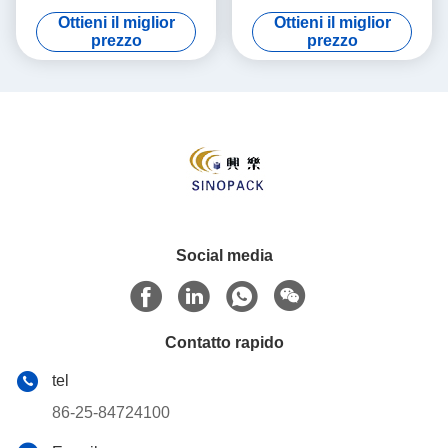
Shipping Various Materials
Moisture Resistance
Ottieni il miglior
Ottieni il miglior
prezzo
prezzo
Social media
Contatto rapido
tel
86-25-84724100