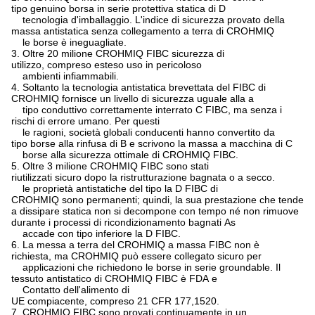
tipo genuino borsa in serie protettiva statica di D
tecnologia d'imballaggio. L'indice di sicurezza provato della
massa antistatica senza collegamento a terra di CROHMIQ
le borse è ineguagliate.
3. Oltre 20 milione CROHMIQ FIBC sicurezza di
utilizzo, compreso esteso uso in pericoloso
ambienti infiammabili.
4. Soltanto la tecnologia antistatica brevettata del FIBC di
CROHMIQ fornisce un livello di sicurezza uguale alla a
tipo conduttivo correttamente interrato C FIBC, ma senza i
rischi di errore umano. Per questi
le ragioni, società globali conducenti hanno convertito da
tipo borse alla rinfusa di B e scrivono la massa a macchina di C
borse alla sicurezza ottimale di CROHMIQ FIBC.
5. Oltre 3 milione CROHMIQ FIBC sono stati
riutilizzati sicuro dopo la ristrutturazione bagnata o a secco.
le proprietà antistatiche del tipo la D FIBC di
CROHMIQ sono permanenti; quindi, la sua prestazione che tende
a dissipare statica non si decompone con tempo né non rimuove
durante i processi di ricondizionamento bagnati As
accade con tipo inferiore la D FIBC.
6. La messa a terra del CROHMIQ a massa FIBC non è
richiesta, ma CROHMIQ può essere collegato sicuro per
applicazioni che richiedono le borse in serie groundable. Il
tessuto antistatico di CROHMIQ FIBC è FDA e
Contatto dell'alimento di
UE compiacente, compreso 21 CFR 177,1520.
7. CROHMIQ FIBC sono provati continuamente in un