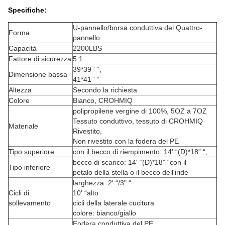
Specifiche:
U-pannello/borsa conduttiva del Quattro-
Forma
pannello
Capacità
2200LBS
Fattore di sicurezza
5:1
39*39 ' “,
Dimensione bassa
41*41 ' “
Altezza
Secondo la richiesta
Colore
Bianco, CROHMIQ
polipropilene vergine di 100%, 5OZ a 7OZ
Tessuto conduttivo, tessuto di CROHMIQ
Materiale
Rivestito,
Non rivestito con la fodera del PE
Tipo superiore
con il becco di riempimento: 14' “(D)*18” “,
becco di scarico: 14' “(D)*18” “con il
Tipo inferiore
petalo della stella o il becco dell'iride
larghezza: 2' “/3" “
Cicli di
10' “alto
sollevamento
cicli della laterale cucitura
colore: bianco/giallo
Fodera conduttiva del PE,