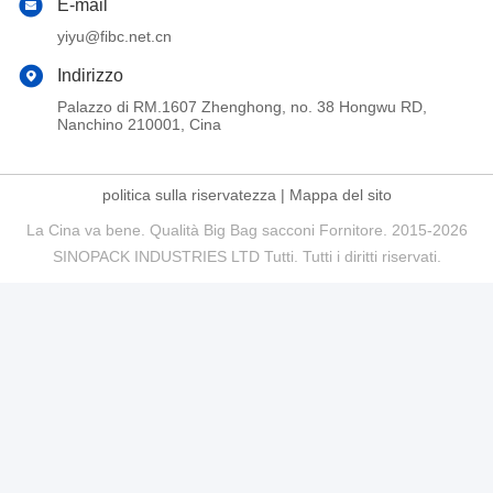
E-mail
yiyu@fibc.net.cn
Indirizzo
Palazzo di RM.1607 Zhenghong, no. 38 Hongwu RD,
Nanchino 210001, Cina
politica sulla riservatezza
|
Mappa del sito
La Cina va bene. Qualità Big Bag sacconi Fornitore. 2015-2026
SINOPACK INDUSTRIES LTD Tutti. Tutti i diritti riservati.