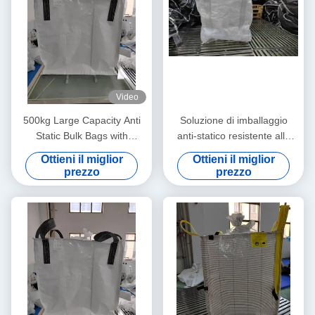
Video
500kg Large Capacity Anti
Soluzione di imballaggio
Static Bulk Bags with
anti-statico resistente alle
Ungroundable Material
lacrime per il controllo statico
Ottieni il miglior
Ottieni il miglior
e il trasporto sicuro dei
prezzo
prezzo
prodotti