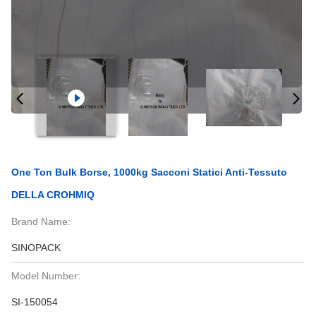
One Ton Bulk Borse, 1000kg Sacconi Statici Anti-Tessuto
DELLA CROHMIQ
Brand Name:
SINOPACK
Model Number:
SI-150054