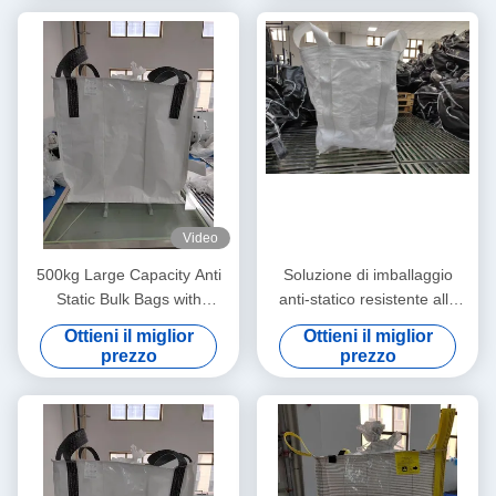
Video
500kg Large Capacity Anti
Soluzione di imballaggio
Static Bulk Bags with
anti-statico resistente alle
Ungroundable Material
lacrime per il controllo statico
Ottieni il miglior
Ottieni il miglior
e il trasporto sicuro dei
prezzo
prezzo
prodotti