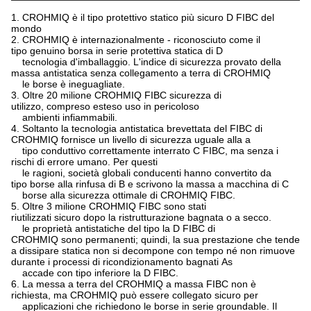
1. CROHMIQ è il tipo protettivo statico più sicuro D FIBC del
mondo
2. CROHMIQ è internazionalmente - riconosciuto come il
tipo genuino borsa in serie protettiva statica di D
tecnologia d'imballaggio. L'indice di sicurezza provato della
massa antistatica senza collegamento a terra di CROHMIQ
le borse è ineguagliate.
3. Oltre 20 milione CROHMIQ FIBC sicurezza di
utilizzo, compreso esteso uso in pericoloso
ambienti infiammabili.
4. Soltanto la tecnologia antistatica brevettata del FIBC di
CROHMIQ fornisce un livello di sicurezza uguale alla a
tipo conduttivo correttamente interrato C FIBC, ma senza i
rischi di errore umano. Per questi
le ragioni, società globali conducenti hanno convertito da
tipo borse alla rinfusa di B e scrivono la massa a macchina di C
borse alla sicurezza ottimale di CROHMIQ FIBC.
5. Oltre 3 milione CROHMIQ FIBC sono stati
riutilizzati sicuro dopo la ristrutturazione bagnata o a secco.
le proprietà antistatiche del tipo la D FIBC di
CROHMIQ sono permanenti; quindi, la sua prestazione che tende
a dissipare statica non si decompone con tempo né non rimuove
durante i processi di ricondizionamento bagnati As
accade con tipo inferiore la D FIBC.
6. La messa a terra del CROHMIQ a massa FIBC non è
richiesta, ma CROHMIQ può essere collegato sicuro per
applicazioni che richiedono le borse in serie groundable. Il