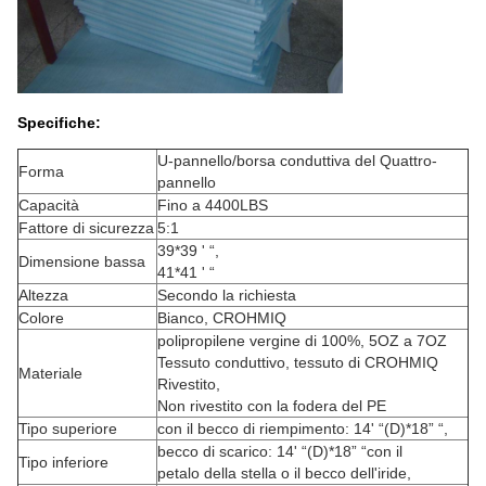
Specifiche:
U-pannello/borsa conduttiva del Quattro-
Forma
pannello
Capacità
Fino a 4400LBS
Fattore di sicurezza
5:1
39*39 ' “,
Dimensione bassa
41*41 ' “
Altezza
Secondo la richiesta
Colore
Bianco, CROHMIQ
polipropilene vergine di 100%, 5OZ a 7OZ
Tessuto conduttivo, tessuto di CROHMIQ
Materiale
Rivestito,
Non rivestito con la fodera del PE
Tipo superiore
con il becco di riempimento: 14' “(D)*18” “,
becco di scarico: 14' “(D)*18” “con il
Tipo inferiore
petalo della stella o il becco dell'iride,