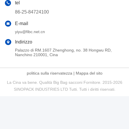
tel
86-25-84724100
E-mail
yiyu@fibc.net.cn
Indirizzo
Palazzo di RM.1607 Zhenghong, no. 38 Hongwu RD,
Nanchino 210001, Cina
politica sulla riservatezza
|
Mappa del sito
La Cina va bene. Qualità Big Bag sacconi Fornitore. 2015-2026
SINOPACK INDUSTRIES LTD Tutti. Tutti i diritti riservati.