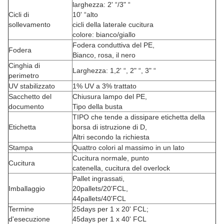
larghezza: 2' “/3" “
Cicli di
10' “alto
sollevamento
cicli della laterale cucitura
colore: bianco/giallo
Fodera conduttiva del PE,
Fodera
Bianco, rosa, il nero
Cinghia di
Larghezza: 1,2' “, 2" “, 3" “
perimetro
UV stabilizzato
1% UV a 3% trattato
Sacchetto del
Chiusura lampo del PE,
documento
Tipo della busta
TIPO che tende a dissipare etichetta della
Etichetta
borsa di istruzione di D,
Altri secondo la richiesta
Stampa
Quattro colori al massimo in un lato
Cucitura normale, punto
Cucitura
catenella, cucitura del overlock
Pallet ingrassati,
Imballaggio
20pallets/20'FCL,
44pallets/40'FCL
Termine
25days per 1 x 20' FCL;
d'esecuzione
45days per 1 x 40' FCL