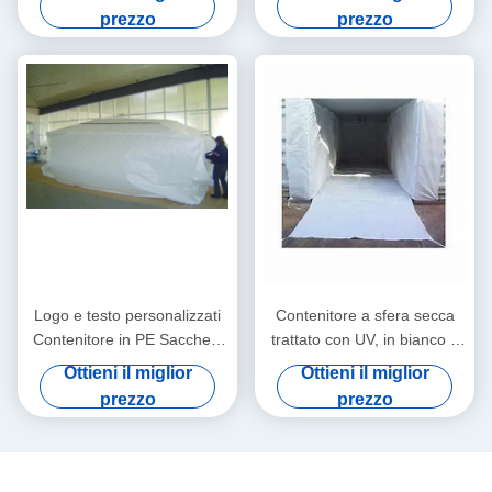
prezzo
prezzo
Logo e testo personalizzati
Contenitore a sfera secca
Contenitore in PE Sacchetti
trattato con UV, in bianco o
di rivestimento UV trattati
stampato per la spedizione e
Ottieni il miglior
Ottieni il miglior
la movimentazione del carico
prezzo
prezzo