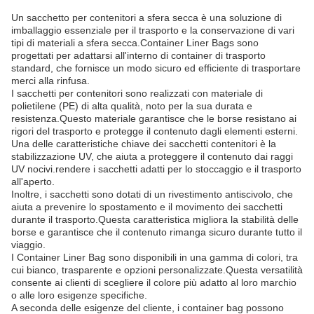
Un sacchetto per contenitori a sfera secca è una soluzione di
imballaggio essenziale per il trasporto e la conservazione di vari
tipi di materiali a sfera secca.Container Liner Bags sono
progettati per adattarsi all'interno di container di trasporto
standard, che fornisce un modo sicuro ed efficiente di trasportare
merci alla rinfusa.
I sacchetti per contenitori sono realizzati con materiale di
polietilene (PE) di alta qualità, noto per la sua durata e
resistenza.Questo materiale garantisce che le borse resistano ai
rigori del trasporto e protegge il contenuto dagli elementi esterni.
Una delle caratteristiche chiave dei sacchetti contenitori è la
stabilizzazione UV, che aiuta a proteggere il contenuto dai raggi
UV nocivi.rendere i sacchetti adatti per lo stoccaggio e il trasporto
all'aperto.
Inoltre, i sacchetti sono dotati di un rivestimento antiscivolo, che
aiuta a prevenire lo spostamento e il movimento dei sacchetti
durante il trasporto.Questa caratteristica migliora la stabilità delle
borse e garantisce che il contenuto rimanga sicuro durante tutto il
viaggio.
I Container Liner Bag sono disponibili in una gamma di colori, tra
cui bianco, trasparente e opzioni personalizzate.Questa versatilità
consente ai clienti di scegliere il colore più adatto al loro marchio
o alle loro esigenze specifiche.
A seconda delle esigenze del cliente, i container bag possono