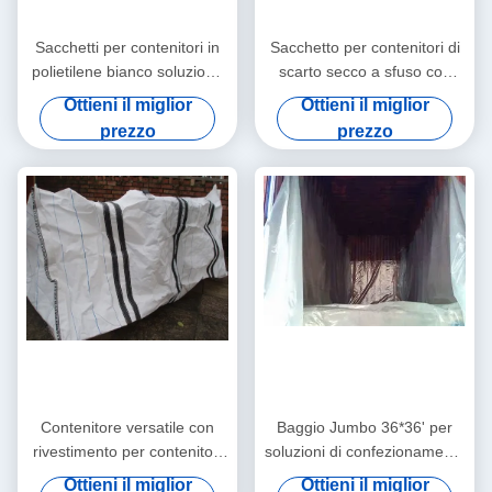
Sacchetti per contenitori in
Sacchetto per contenitori di
polietilene bianco soluzione
scarto secco a sfuso con
di imballaggio definitiva per
rivestimento antiscivolo
Ottieni il miglior
Ottieni il miglior
la spedizione a grandi
incluso
prezzo
prezzo
dimensioni
Contenitore versatile con
Baggio Jumbo 36*36' per
rivestimento per contenitori
soluzioni di confezionamento
39*39
personalizzate
Ottieni il miglior
Ottieni il miglior