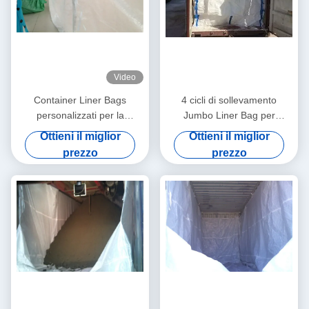
Video
Container Liner Bags
4 cicli di sollevamento
personalizzati per la
Jumbo Liner Bag per
spedizione in forma adatta o
applicazioni industriali
Ottieni il miglior
Ottieni il miglior
adatta in modo sciolto Tipo
personalizzate
prezzo
prezzo
di container e 5 1 rapporto di
sicurezza