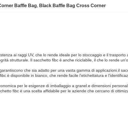
orner Baffle Bag
, 
Black Baffle Bag Cross Corner
stenza ai raggi UV, che lo rende ideale per lo stoccaggio e il trasporto 
ità strutturale. Il sacchetto fibc è anche riciclabile, il che lo rende u
e garantiscono che sia adatto per una vasta gamma di applicazioni.il sac
fibc è disponibile in bianco, che rende facile l'etichettatura e l'identific
 economica per le esigenze di imballaggio a granel.e dimensioni person
 sacchetto fibc è una scelta affidabile per le aziende che cercano di otti