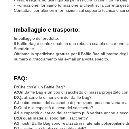
- Test: eseguiamo test rigorosi per assicurarci che il Baffle Bag 
- Formazione: forniamo formazione ai clienti sulla corretta gest
Contattaci per ulteriori informazioni sul supporto tecnico e sui se
Imballaggio e trasporto:
Imballaggio del prodotto:
Il Baffle Bag è confezionato in una robusta scatola di cartone co
Spedizione:
Offriamo la spedizione gratuita per il Baffle Bag all'interno degl
numero di tracciamento via e-mail una volta spedito.
FAQ:
D:
Che cos'e' un Baffle Bag?
A:
Un Baffle Bag è un tipo di sacchetto di massa progettato con b
D:
Quali sono le dimensioni del Baffle Bag?
A:
Le dimensioni del sacchetto di protezione possono variare a 
D:
Qual è la capacità di peso del sacchetto?
A:
La capacità di carico del sacchetto può variare anche a seco
D:
Di quali materiali sono fatti i sacchetti?
A:
I nostri Baffle Bag sono realizzati in materiale polipropilene di
D:
I sacchetti a sfoglio sono riutilizzabili?