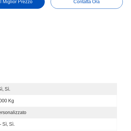
Il Miglior Prezzo
Contatta Ora
Sì, Sì.
000 Kg
rsonalizzato
- Sì, Sì.