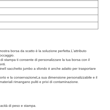
ostra borsa da scatto è la soluzione perfetta.L'attributo
toccaggio.
o di stampa ti consente di personalizzare la tua borsa con il
nti.
farineIl sacchetto jumbo a sfondo è anche adatto per trasportare
asporto e la conservazioneLa sua dimensione personalizzabile e il
materiali rimangano puliti e privi di contaminazione.
pacità di peso e stampa.