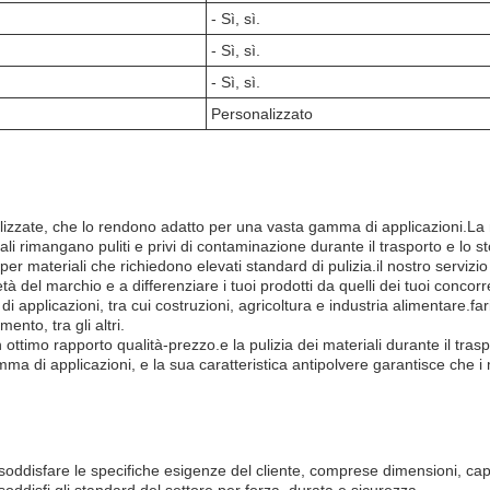
- Sì, sì.
- Sì, sì.
- Sì, sì.
Personalizzato
alizzate, che lo rendono adatto per una vasta gamma di applicazioni.La n
ali rimangano puliti e privi di contaminazione durante il trasporto e lo s
per materiali che richiedono elevati standard di pulizia.il nostro servizi
 del marchio e a differenziare i tuoi prodotti da quelli dei tuoi concorre
di applicazioni, tra cui costruzioni, agricoltura e industria alimentare.
nto, tra gli altri.
n ottimo rapporto qualità-prezzo.e la pulizia dei materiali durante il tr
a di applicazioni, e la sua caratteristica antipolvere garantisce che i 
soddisfare le specifiche esigenze del cliente, comprese dimensioni, ca