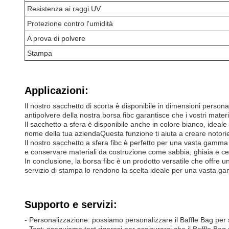
Resistenza ai raggi UV
Protezione contro l'umidità
A prova di polvere
Stampa
Applicazioni:
Il nostro sacchetto di scorta è disponibile in dimensioni person
antipolvere della nostra borsa fibc garantisce che i vostri materi
Il sacchetto a sfera è disponibile anche in colore bianco, ideale 
nome della tua aziendaQuesta funzione ti aiuta a creare notorietà
Il nostro sacchetto a sfera fibc è perfetto per una vasta gamma 
e conservare materiali da costruzione come sabbia, ghiaia e ceme
In conclusione, la borsa fibc è un prodotto versatile che offre u
servizio di stampa lo rendono la scelta ideale per una vasta gamm
Supporto e servizi:
- Personalizzazione: possiamo personalizzare il Baffle Bag per 