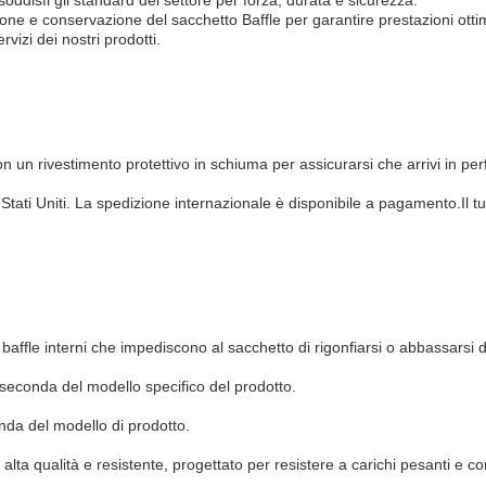
soddisfi gli standard del settore per forza, durata e sicurezza.
ione e conservazione del sacchetto Baffle per garantire prestazioni ottim
rvizi dei nostri prodotti.
n un rivestimento protettivo in schiuma per assicurarsi che arrivi in perf
i Stati Uniti. La spedizione internazionale è disponibile a pagamento.Il tu
affle interni che impediscono al sacchetto di rigonfiarsi o abbassarsi d
seconda del modello specifico del prodotto.
nda del modello di prodotto.
 alta qualità e resistente, progettato per resistere a carichi pesanti e cond