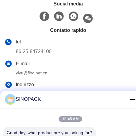
Social media
Contatto rapido
tel
86-25-84724100
E-mail
yiyu@fibc.net.cn
Indirizzo
Palazzo di RM.1607 Zhenghong, no. 38 Hongwu RD,
SINOPACK
Nanchino 210001, Cina
10:45 AM
politica sulla riservatezza
|
Mappa del sito
La Cina va bene. Qualità Big Bag sacconi Fornitore. 2015-2026
Good day, what product are you looking for?