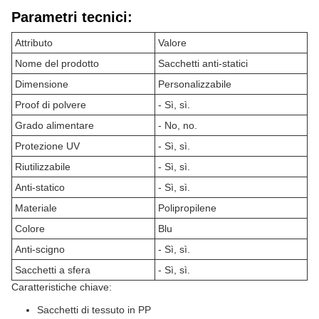
Parametri tecnici:
Attributo
Valore
Nome del prodotto
Sacchetti anti-statici
Dimensione
Personalizzabile
Proof di polvere
- Sì, sì.
Grado alimentare
- No, no.
Protezione UV
- Sì, sì.
Riutilizzabile
- Sì, sì.
Anti-statico
- Sì, sì.
Materiale
Polipropilene
Colore
Blu
Anti-scigno
- Sì, sì.
Sacchetti a sfera
- Sì, sì.
Caratteristiche chiave:
Sacchetti di tessuto in PP