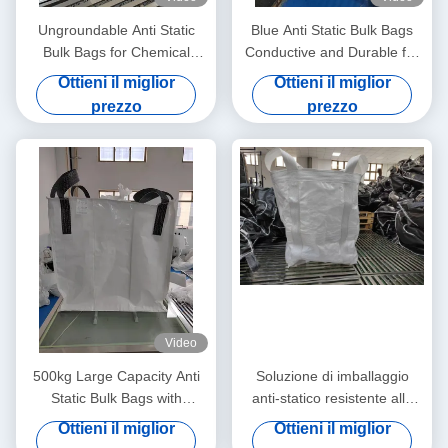
Ungroundable Anti Static
Blue Anti Static Bulk Bags
Bulk Bags for Chemical
Conductive and Durable for
Distribution Solutions
All Your Storage Needs
Ottieni il miglior
Ottieni il miglior
prezzo
prezzo
Video
500kg Large Capacity Anti
Soluzione di imballaggio
Static Bulk Bags with
anti-statico resistente alle
Ungroundable Material
lacrime per il controllo statico
Ottieni il miglior
Ottieni il miglior
e il trasporto sicuro dei