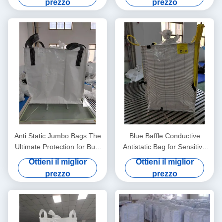
prezzo
prezzo
prodotti
Anti Static Jumbo Bags The
Blue Baffle Conductive
Ultimate Protection for Bulk
Antistatic Bag for Sensitive
Material Handling Needs
Components
Ottieni il miglior
Ottieni il miglior
prezzo
prezzo