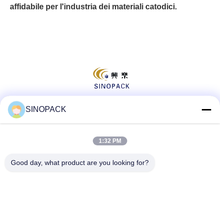
affidabile per l'industria dei materiali catodici.
SINOPACK
Social media
1:32 PM
Good day, what product are you looking for?
Contatto rapido
tel
86-25-84724100
E-mail