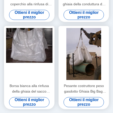
coperchio alla rinfusa di
ghiaia della conduttura del
FIBC per l'imballaggio delle
costruttore del polipropilene
Ottieni il miglior
Ottieni il miglior
merci in serie, 500KG-
adatta a tubo di olio 12" - 24"
prezzo
prezzo
3000KG SWL
- 30"
Borsa bianca alla rinfusa
Pesante costruttore peso
della ghiaia del sacco
gasdotto Ghiaia Big Bag,
industriale del tubo, borsa
industria petrolifera Big Bag
Ottieni il miglior
Ottieni il miglior
del peso per industria
Two Ton
prezzo
prezzo
petrolifera